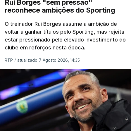
Rui Borges "sem pressão"
com o mesmo tempo, e mantém-se na liderança,
reconhece ambições do Sporting
com 07:45.32 horas.
O treinador Rui Borges assume a ambição de
O pelotão vai cumprir a etapa mais longa da
voltar a ganhar títulos pelo Sporting, mas rejeita
corrida no sábado, numa terceira etapa entre Beja
estar pressionado pelo elevado investimento do
e Elvas, ao longo de 182,2 quilómetros, com três
clube em reforços nesta época.
metas volantes e uma contagem de montanha de
terceira categoria, à passagem do Castelo de
RTP
/
atualizado 7 Agosto 2026, 14:35
Monsaraz, no concelho de Reguengos de
Monsaraz.
TÓPICOS
Tomas Contte Aviludo Louletano Loulé
,
Beja
,
Reguengos