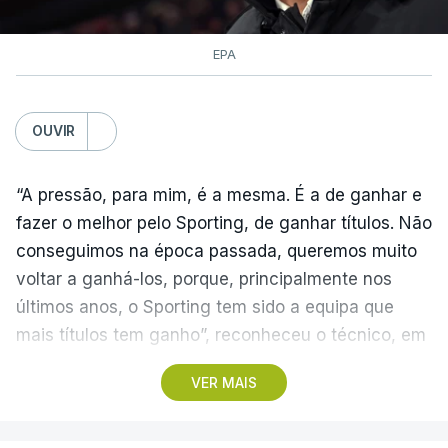
EPA
OUVIR
“A pressão, para mim, é a mesma. É a de ganhar e
fazer o melhor pelo Sporting, de ganhar títulos. Não
conseguimos na época passada, queremos muito
voltar a ganhá-los, porque, principalmente nos
últimos anos, o Sporting tem sido a equipa que
mais títulos tem ganho”, reconheceu o técnico, em
Alcochete.
VER MAIS
A conferência de imprensa servia de antevisão à
estreia na I Liga, no sábado, frente ao Estrela da