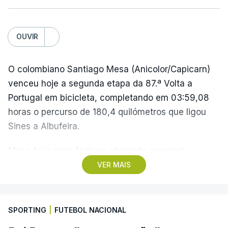
OUVIR
O colombiano Santiago Mesa (Anicolor/Capicarn)
venceu hoje a segunda etapa da 87.ª Volta a
Portugal em bicicleta, completando em 03:59,08
horas o percurso de 180,4 quilómetros que ligou
Sines a Albufeira.
Mesa foi o mais forte na chegada ao sprint,
superando o espanhol Daniel Cavia (Burgos-
VER MAIS
Burpellet-BH) e o argentino Tomas Contte (Aviludo-
Louletano-Loulé Concelho), segundo e terceiro
classificados, respetivamente, enquanto o
SPORTING
|
FUTEBOL NACIONAL
português Rui Oliveira (UAE Emirates) foi sexto,