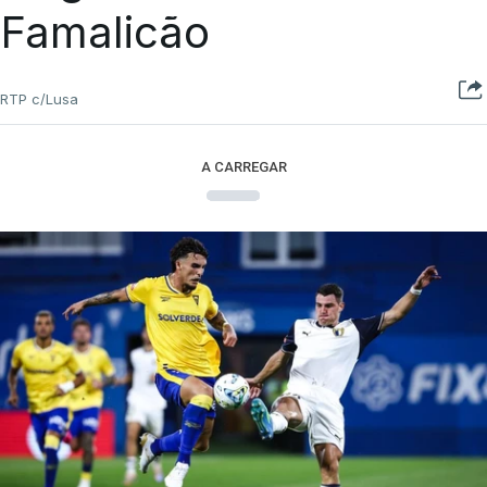
Famalicão
RTP c/Lusa
A CARREGAR