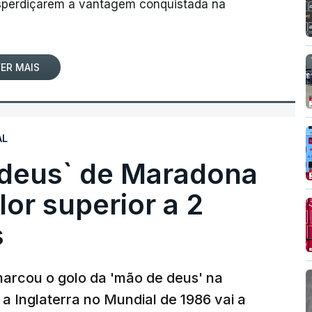
desperdiçarem a vantagem conquistada na
ER MAIS
AL
 deus` de Maradona
lor superior a 2
s
arcou o golo da 'mão de deus' na
 a Inglaterra no Mundial de 1986 vai a