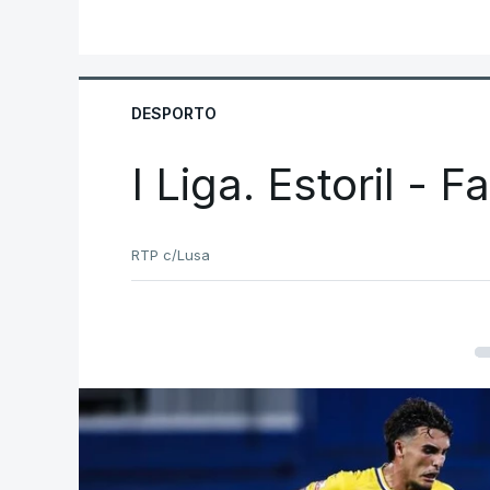
DESPORTO
I Liga. Estoril - 
RTP c/Lusa