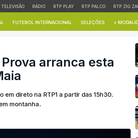
TELEVISÃO
RÁDIO
RTP PLAY
RTP PALCO
RTP ZIG ZA
AL
FUTEBOL INTERNACIONAL
SELEÇÕES
+ MODALI
Prova arranca esta quart
. Prova arranca esta
Maia
ão em direto na RTP1 a partir das 15h30.
 em montanha.