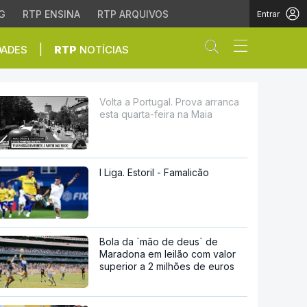
G
RTP ENSINA
RTP ARQUIVOS
Entrar
Abrir campo de
|
DADES
RTP
NOTÍCIAS
a-feira na Maia
Volta a Portugal. Prova arranca
esta quarta-feira na Maia
I Liga. Estoril - Famalicão
Bola da `mão de deus` de
Maradona em leilão com valor
superior a 2 milhões de euros