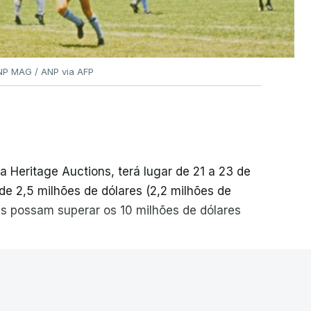
ANP MAG / ANP via AFP
a Heritage Auctions, terá lugar de 21 a 23 de
r de 2,5 milhões de dólares (2,2 milhões de
ções possam superar os 10 milhões de dólares
 durante este jogo dos quartos de final do
eção a 22 de junho de 1986, na Cidade do
ER MAIS
 de 9,3 milhões de dólares (oito milhões de