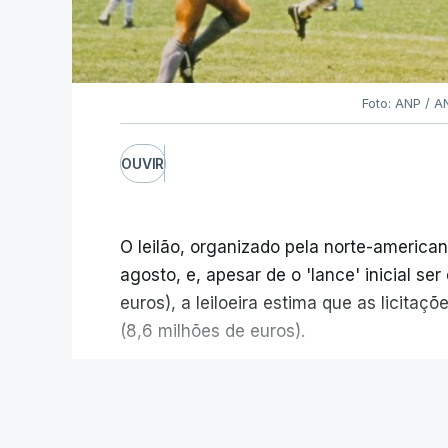
Foto: ANP / 
OUVIR
O leilão, organizado pela norte-american
agosto, e, apesar de o 'lance' inicial se
euros), a leiloeira estima que as licita
(8,6 milhões de euros).
A camisola utilizada pelo astro argentino
Mundial1986, ganho por 2-1 pela sua sel
V
México, foi vendida por um valor recorde