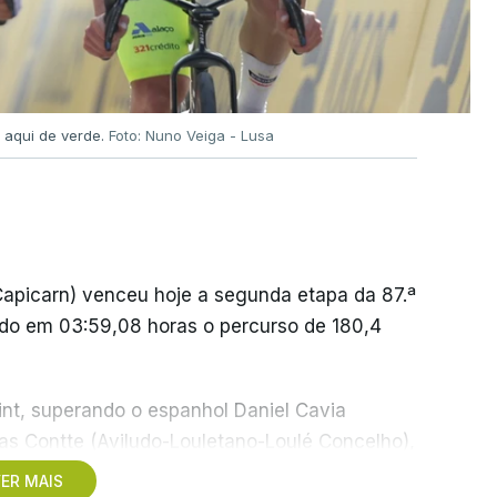
 aqui de verde.
Foto: Nuno Veiga - Lusa
apicarn) venceu hoje a segunda etapa da 87.ª
ndo em 03:59,08 horas o percurso de 180,4
int, superando o espanhol Daniel Cavia
as Contte (Aviludo-Louletano-Loulé Concelho),
tivamente, enquanto o português Rui Oliveira
ER MAIS