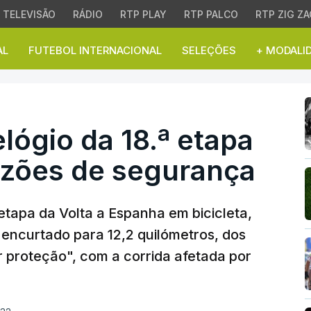
TELEVISÃO
RÁDIO
RTP PLAY
RTP PALCO
RTP ZIG ZA
AL
FUTEBOL INTERNACIONAL
SELEÇÕES
+ MODALI
ógio da 18.ª etapa encu
lógio da 18.ª etapa
azões de segurança
 etapa da Volta a Espanha em bicicleta,
a encurtado para 12,2 quilómetros, dos
or proteção", com a corrida afetada por