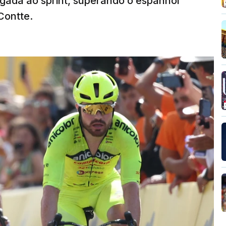
egada ao sprint, superando o espanhol
Contte.