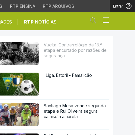
G
RTP ENSINA
RTP ARQUIVOS
Entrar
Abrir campo de
|
DADES
RTP
NOTÍCIAS
rtado por razões de seg
Vuelta. Contrarrelógio da 18.ª
etapa encurtado por razões de
segurança
I Liga. Estoril - Famalicão
Santiago Mesa vence segunda
etapa e Rui Oliveira segura
camisola amarela