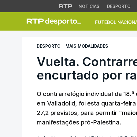
NOTÍCIAS
DESPORTO
FUTEBOL NACION
Vuelta. Contrarrel
|
DESPORTO
MAIS MODALIDADES
Vuelta. Contrarre
encurtado por r
O contrarrelógio individual da 18.ª
em Valladolid, foi esta quarta-feir
27,2 previstos, para permitir "mai
manifestações pró-Palestina.