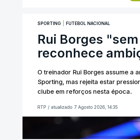
(UAE Emirates) foi sexto, com o mesmo
07:45.32 horas.
|
SPORTING
FUTEBOL NACIONAL
O pelotão vai cumprir a etapa mais long
entre Beja e Elvas, ao longo de 182,2 q
Rui Borges "sem
contagem de montanha de terceira cate
reconhece ambiç
no concelho de Reguengos de Monsaraz
TÓPICOS
O treinador Rui Borges assume a am
Tomas Contte Aviludo Louletano Loulé
,
Be
Sporting, mas rejeita estar pressi
Reguengos
clube em reforços nesta época.
RTP
/
atualizado 7 Agosto 2026, 14:35