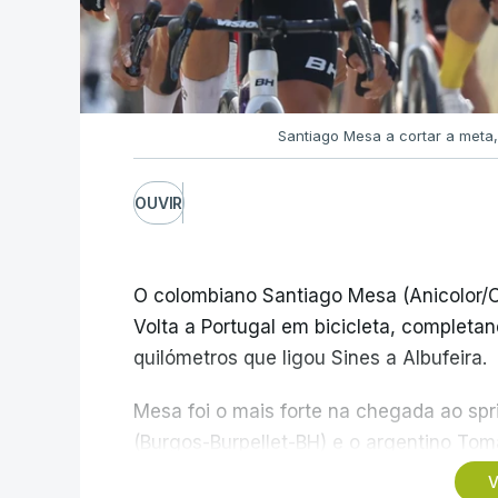
Santiago Mesa a cortar a meta,
OUVIR
O colombiano Santiago Mesa (Anicolor/C
Volta a Portugal em bicicleta, completa
quilómetros que ligou Sines a Albufeira.
Mesa foi o mais forte na chegada ao spr
(Burgos-Burpellet-BH) e o argentino Tom
segundo e terceiro classificados, respe
V