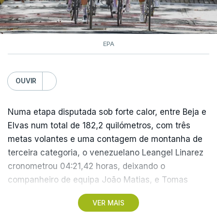
EPA
OUVIR
Numa etapa disputada sob forte calor, entre Beja e
Elvas num total de 182,2 quilómetros, com três
metas volantes e uma contagem de montanha de
terceira categoria, o venezuelano Leangel Linarez
cronometrou 04:21,42 horas, deixando o
companheiro de equipa João Matias, e Tomas
Contte, da Aviludo-Louletano-Loulé, nas segunda e
VER MAIS
terceira posições, respetivamente.