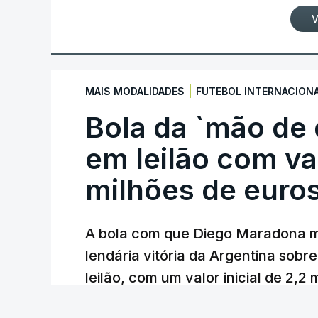
V
|
MAIS MODALIDADES
FUTEBOL INTERNACION
Bola da `mão de
em leilão com va
milhões de euro
A bola com que Diego Maradona m
lendária vitória da Argentina sobre
leilão, com um valor inicial de 2,2
Lusa
/
atualizado 7 Agosto 2026, 23:01