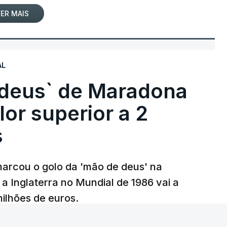
ER MAIS
AL
 deus` de Maradona
lor superior a 2
s
arcou o golo da 'mão de deus' na
 a Inglaterra no Mundial de 1986 vai a
 milhões de euros.