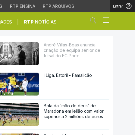
G
RTP ENSINA
RTP ARQUIVOS
Entrar
Abrir campo de
|
DADES
RTP
NOTÍCIAS
pa sénior de futsal do 
André Villas-Boas anuncia
criação de equipa sénior de
futsal do FC Porto
I Liga. Estoril - Famalicão
Bola da `mão de deus` de
Maradona em leilão com valor
superior a 2 milhões de euros