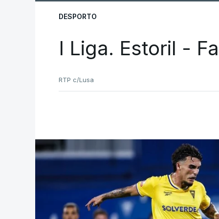
DESPORTO
I Liga. Estoril - 
RTP c/Lusa