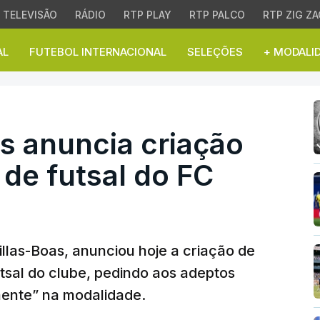
TELEVISÃO
RÁDIO
RTP PLAY
RTP PALCO
RTP ZIG ZA
AL
FUTEBOL INTERNACIONAL
SELEÇÕES
+ MODALI
anuncia criação de equi
s anuncia criação
 de futsal do FC
illas-Boas, anunciou hoje a criação de
tsal do clube, pedindo aos adeptos
ente” na modalidade.