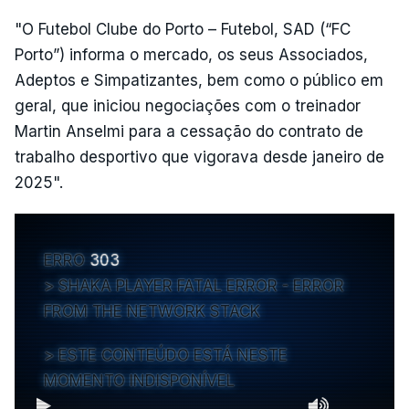
"O Futebol Clube do Porto – Futebol, SAD (“FC
Porto”) informa o mercado, os seus Associados,
Adeptos e Simpatizantes, bem como o público em
geral, que iniciou negociações com o treinador
Martin Anselmi para a cessação do contrato de
trabalho desportivo que vigorava desde janeiro de
2025".
ERRO
303
SHAKA PLAYER FATAL ERROR - ERROR
FROM THE NETWORK STACK
ESTE CONTEÚDO ESTÁ NESTE
MOMENTO INDISPONÍVEL