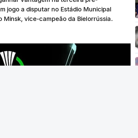
20:00, com arbitragem do romeno Marian Barbu,
em jogo a disputar no Estádio Municipal
ara 13 de agosto, em Edimburgo.
 Minsk, vice-campeão da Bielorrússia.
o Torreense, único representante português
da Taça de Portugal.