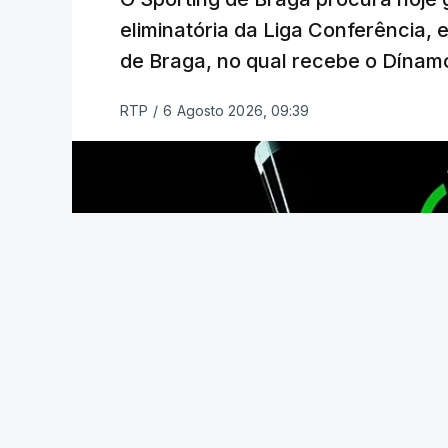
O jogo no Estádio da Luz tem início às 
eliminatória da Liga Conferência, 
enquanto a segunda mão está marcada p
de Braga, no qual recebe o Dínamo
Na fase de liga da Liga Europa já está 
RTP
/
6 Agosto 2026, 09:39
com entrada direta, graças à conquista 
(Com Lusa)