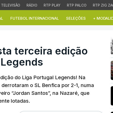
TELEVISÃO
RÁDIO
RTP PLAY
RTP PALCO
RTP ZIG ZA
AL
FUTEBOL INTERNACIONAL
SELEÇÕES
+ MODALI
 terceira edição do Lig
ta terceira edição
l Legends
edição do Liga Portugal Legends! Na
os derrotaram o SL Benfica por 2-1, numa
veiro “Jordan Santos”, na Nazaré, que
nte lotadas.