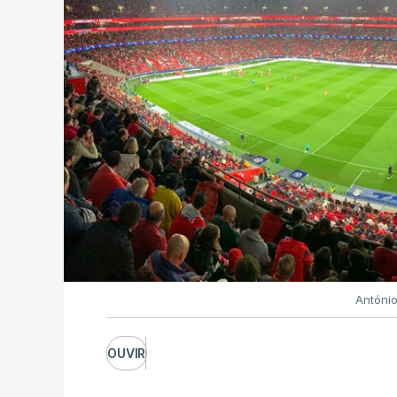
Antóni
OUVIR