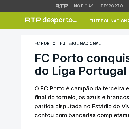
NOTÍCIAS
DESPORTO
FUTEBOL NACION
FC Porto conquista
|
FC PORTO
FUTEBOL NACIONAL
FC Porto conquis
do Liga Portuga
O FC Porto é campão da terceira 
final do torneio, os azuis e branc
partida disputada no Estádio do Vi
contou com bancadas completame