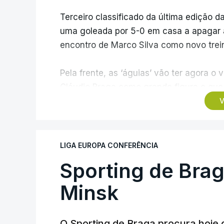
Terceiro classificado da última edição da
uma goleada por 5-0 em casa a apagar a 
encontro de Marco Silva como novo trein
Pela frente, as ‘águias’ vão ter agora 
Cláudio Braga como grande figura e que 
dos Campeões, depois de serem elimina
V
agregado de 6-0.
Caso se qualifique, o Benfica vai encont
LIGA EUROPA CONFERÊNCIA
derrotado do encontro entre Aarhus, c
Sporting de Bra
Azerbaijão, sendo que, em caso de afas
da Liga Conferência, encontrando os est
Minsk
Viena.
O Sporting de Braga procura hoje 