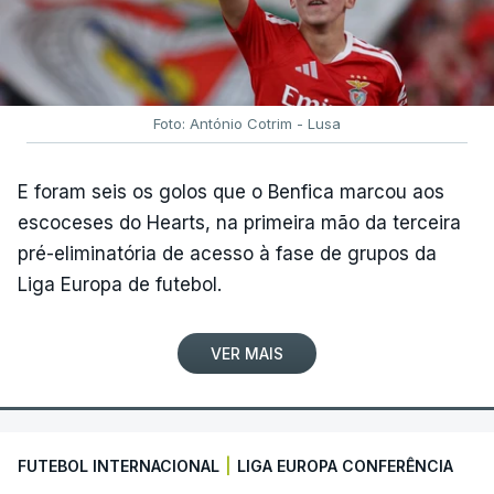
Rui Oliveira é seguido, na classificação geral, por
Rafael Reis (Anicolor-Campicarn), a três segundos,
e por Miguel Salgueiro (Tavira-Crédito Agrícola), a
nove, num pelotão com 117 corredores, após a
desistência de Noah Campos (Tavira-Crédito
Foto: António Cotrim - Lusa
Agrícola) e a desclassificação do irlandês Ciah
Keogh (APS Pro Cycling by Team Cadence
E foram seis os golos que o Benfica marcou aos
Cycling), após concluir a etapa para além do
escoceses do Hearts, na primeira mão da terceira
tempo de controlo.
pré-eliminatória de acesso à fase de grupos da
Liga Europa de futebol.
(Com Lusa)
VER MAIS
FUTEBOL INTERNACIONAL
|
LIGA EUROPA CONFERÊNCIA