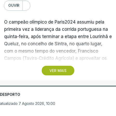
OUVIR
O campeão olímpico de Paris2024 assumiu pela
primeira vez a liderança da corrida portuguesa na
quinta-feira, após terminar a etapa entre Lourinhã e
Queluz, no concelho de Sintra, no quarto lugar,
com o mesmo tempo do vencedor, Francisco
Campos (Tavira-Crédito Agrícola) e aproveitar os
05.28 minutos perdidos pelo colega Julius
VER MAIS
Johansen, vencedor do prólogo, para envergar a
amarela.
Três anos depois da etapa que ligou Sines e Loulé,
DESPORTO
com vitória de João Matias (Tavfer-Ovos
atualizado 7 Agosto 2026, 10:00
Matinados-Mortágua), o pelotão volta a partir da