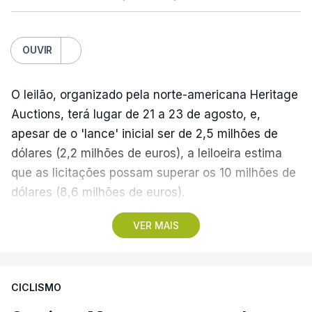
OUVIR
O leilão, organizado pela norte-americana Heritage
Auctions, terá lugar de 21 a 23 de agosto, e,
apesar de o 'lance' inicial ser de 2,5 milhões de
dólares (2,2 milhões de euros), a leiloeira estima
que as licitações possam superar os 10 milhões de
dólares (8,6 milhões de euros).
VER MAIS
A camisola utilizada pelo astro argentino durante
este jogo dos quartos de final do Mundial1986,
ganho por 2-1 pela sua seleção a 22 de junho de
CICLISMO
1986, na Cidade do México, foi vendida por um
valor recorde de 9,3 milhões de dólares (oito