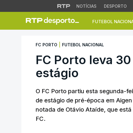
NOTÍCIAS
DESPORTO
FUTEBOL NACION
FC Porto leva 30 j
|
FC PORTO
FUTEBOL NACIONAL
FC Porto leva 30
estágio
O FC Porto partiu esta segunda-fei
de estágio de pré-época em Aigen 
notada de Otávio Ataíde, que está 
FC.