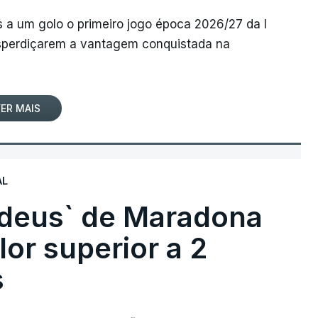
 a um golo o primeiro jogo época 2026/27 da I
desperdiçarem a vantagem conquistada na
ER MAIS
AL
 deus` de Maradona
lor superior a 2
s