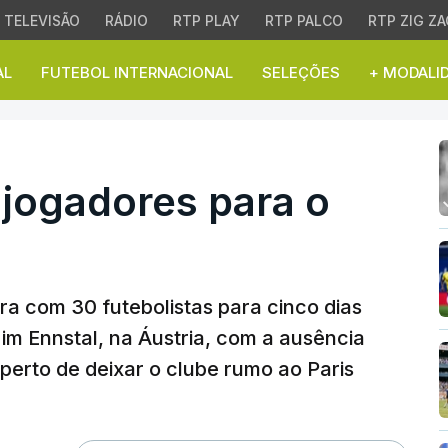
TELEVISÃO
RÁDIO
RTP PLAY
RTP PALCO
RTP ZIG ZA
AL
FUTEBOL INTERNACIONAL
SELEÇÕES
+ MODALI
ogadores para o estágio
 jogadores para o
ra com 30 futebolistas para cinco dias
im Ennstal, na Áustria, com a ausência
perto de deixar o clube rumo ao Paris