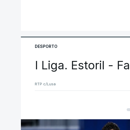
DESPORTO
I Liga. Estoril - 
RTP c/Lusa