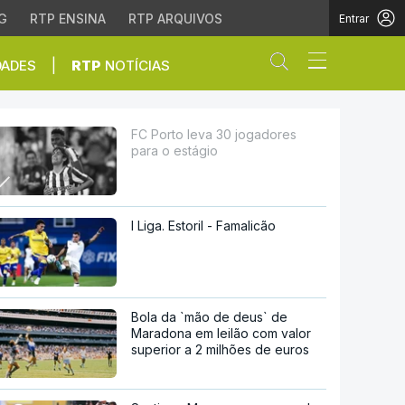
G
RTP ENSINA
RTP ARQUIVOS
Entrar
Abrir campo de
|
DADES
RTP
NOTÍCIAS
FC Porto leva 30 jogadores
para o estágio
I Liga. Estoril - Famalicão
Bola da `mão de deus` de
Maradona em leilão com valor
superior a 2 milhões de euros