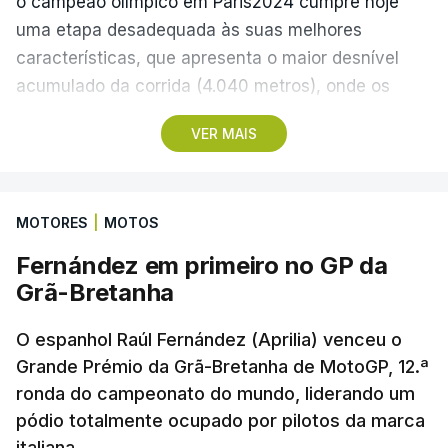
o campeão olímpico em Paris2024 cumpre hoje
uma etapa desadequada às suas melhores
(Com Lusa)
características, que apresenta o maior desnível
acumulado da corrida (4.040 metros), onde os
teóricos candidatos à vitória final devem ser os
VER MAIS
protagonistas.
A etapa de 154,6 quilómetros começa em Figueiró
MOTORES
|
MOTOS
dos Vinhos, no distrito de Leiria, às 13:55, e inclui
três contagens de montanha antes da derradeira
Fernández em primeiro no GP da
subida: uma de segunda categoria, no Alto de
Grã-Bretanha
Braçal, ao quilómetro 44,8, e duas de terceira, no
Alto da Portela de Gavião (66,7) e no Alto da
O espanhol Raúl Fernández (Aprilia) venceu o
Portela do Armadouro (74,7).
Grande Prémio da Grã-Bretanha de MotoGP, 12.ª
ronda do campeonato do mundo, liderando um
pódio totalmente ocupado por pilotos da marca
O pelotão de 117 corredores cruza ainda duas
italiana.