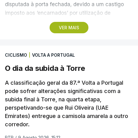
disputada à porta fechada, devido a um castigo
imposto aos ‘encarnados’ por utilização de
pirotecnia.
VER MAIS
Também às 20:30, o Gil Vicente recebe o Rio Ave e
o Moreirense visita o vizinho Sporting de Braga.
CICLISMO
|
VOLTA A PORTUGAL
A jornada fica para já marcada pelo empate 2-2
O dia da subida à Torre
cedido pelo Sporting no terreno do Estrela da
Amadora, num jogo que os ‘leões estiveram a
A classificação geral da 87.ª Volta a Portugal
vencer por 2-0, e pelo triunfo do regressado
pode sofrer alterações significativas com a
Marítimo na receção ao Casa Pia (1-0).
subida final à Torre, na quarta etapa,
perspetivando-se que Rui Oliveira (UAE
Emirates) entregue a camisola amarela a outro
Programa da 1.ª jornada
corredor.
Sexta-feira
RTP
/
9 Agosto 2026, 15:12