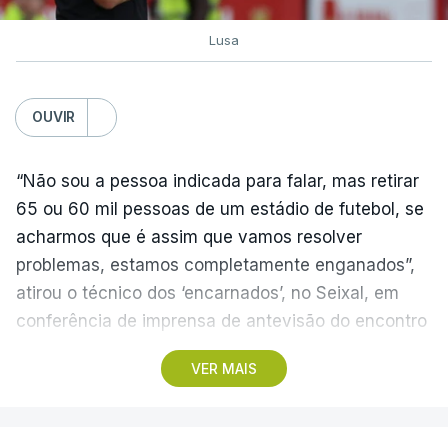
Lusa
OUVIR
“Não sou a pessoa indicada para falar, mas retirar
65 ou 60 mil pessoas de um estádio de futebol, se
acharmos que é assim que vamos resolver
problemas, estamos completamente enganados”,
atirou o técnico dos ‘encarnados’, no Seixal, em
conferência de imprensa de antevisão do encontro
com o Académico de Viseu.
VER MAIS
O Benfica recebe os beirões no domingo, em
partida da primeira jornada da I Liga portuguesa de