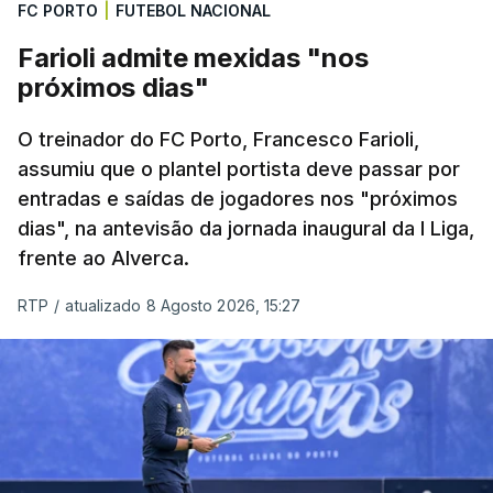
FC PORTO
|
FUTEBOL NACIONAL
futebol com início previsto para as 20:30, no
Estádio da Luz, que será disputada à porta fechada
Farioli admite mexidas "nos
por decisão da Autoridade para a Prevenção e o
próximos dias"
Combate à Violência no Desporto (APCVD).
O treinador do FC Porto, Francesco Farioli,
O clube da Luz foi sancionado devido à utilização
assumiu que o plantel portista deve passar por
entradas e saídas de jogadores nos "próximos
de artefactos pirotécnicos por parte de adeptos em
dias", na antevisão da jornada inaugural da I Liga,
cinco partidas em 2022/23, condenação
frente ao Alverca.
confirmada no início de julho pelo Tribunal da
Relação.
RTP
/
atualizado 8 Agosto 2026, 15:27
Mas, para Marco Silva, “só faz sentido jogar
futebol se estiverem adeptos” nas bancadas.
“Acho que temos muitos bons exemplos na Europa
de como contrariar algumas coisas que não são