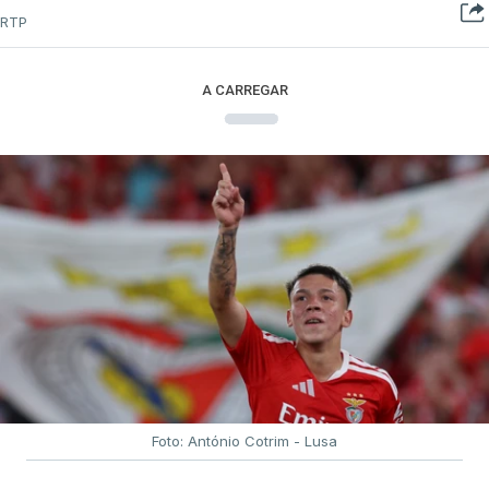
A partida real da tirada está agendada para as
RTP
13:10, na Avenida Vasco da Gama, seguindo-se a
passagem pelos sprints intermédios ao quilómetro
A CARREGAR
22,2, no Cercal, em Santiago do Cacém, na
Zambujeira do Mar, em Odemira, ao 65,5, e em
Lagos, ao quilómetro 130, antes de uma possível
chegada em pelotão compacto à meta, na Avenida
dos Descobrimentos, antecedida por uma curva a
cerca de 500 metros.
Rui Oliveira é seguido, na classificação geral, por
Rafael Reis (Anicolor-Campicarn), a três segundos,
e por Miguel Salgueiro (Tavira-Crédito Agrícola), a
nove, num pelotão com 117 corredores, após a
desistência de Noah Campos (Tavira-Crédito
Foto: António Cotrim - Lusa
Agrícola) e a desclassificação do irlandês Ciah