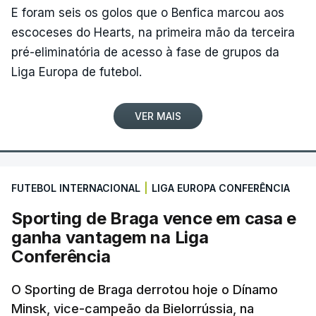
Keogh (APS Pro Cycling by Team Cadence
E foram seis os golos que o Benfica marcou aos
Cycling), após concluir a etapa para além do
escoceses do Hearts, na primeira mão da terceira
tempo de controlo.
pré-eliminatória de acesso à fase de grupos da
Liga Europa de futebol.
(Com Lusa)
VER MAIS
FUTEBOL INTERNACIONAL
|
LIGA EUROPA CONFERÊNCIA
Sporting de Braga vence em casa e
ganha vantagem na Liga
Conferência
O Sporting de Braga derrotou hoje o Dínamo
Minsk, vice-campeão da Bielorrússia, na