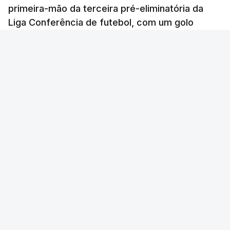
primeira-mão da terceira pré-eliminatória da
Liga Conferência de futebol, com um golo
solitário.
Lusa
/
6 Agosto 2026, 22:03
Foto: Hugo Delgado - Lusa