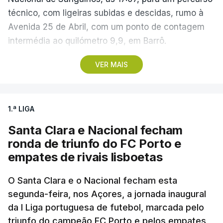
técnico, com ligeiras subidas e descidas, rumo à
Avenida 25 de Abril, com um ponto de contagem
intermédia ao quilómetro 9,9, em Barrô.
VER MAIS
Vencedor das edições de 2024 e de 2025 e mais
vocacionado para o 'crono' do que Guérin, o russo
Artem Nych (Anicolor-Campicarn) parte às 17:05
1.ª LIGA
para tentar encurtar a diferença para o colega de
equipa, embora seja improvável anular 01.26
Santa Clara e Nacional fecham
minutos numa distância tão curta.
ronda de triunfo do FC Porto e
empates de rivais lisboetas
O brasileiro Felipe Marques (Localiza Meoo-Swift
Pro Cycling) é o 113.º classificado da Volta e o
O Santa Clara e o Nacional fecham esta
segunda-feira, nos Açores, a jornada inaugural
primeiro a realizar o contrarrelógio, saindo para a
da I Liga portuguesa de futebol, marcada pelo
estrada às 15:05.
triunfo do campeão FC Porto e pelos empates,