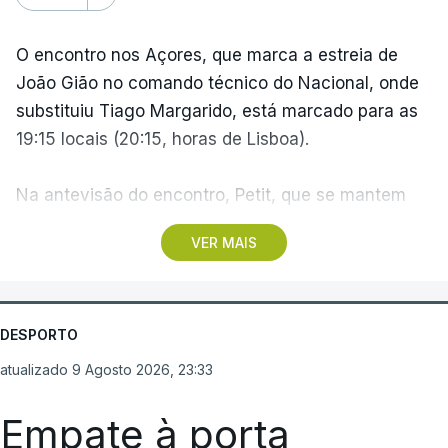
atualizado 10 Agosto 2026, 06:56
O encontro nos Açores, que marca a estreia de
João Gião no comando técnico do Nacional, onde
TÓPICOS
substituiu Tiago Margarido, está marcado para as
Volta
,
Portugal
,
Ciclismo
,
Bicicleta
,
Alexis
19:15 locais (20:15, horas de Lisboa).
Guérin
,
Camisola
,
Amarela
Na antevisão do encontro, Petit, que se mantem
como treinador do Santa Clara, assumiu a vontade
VER MAIS
de fazer do Estádio de São Miguel "uma fortaleza",
enquanto João Gião pediu "atitude competitiva"
aos seus jogadores.
DESPORTO
A ronda fica marcada pelo triunfo do campeão FC
atualizado 9 Agosto 2026, 23:33
Porto por 2-0, em casa, frente ao Alverca, e pelos
empates de Benfica e Sporting, ambos a dois
Empate à porta
golos, frente a Académico de Viseu e Estrela da