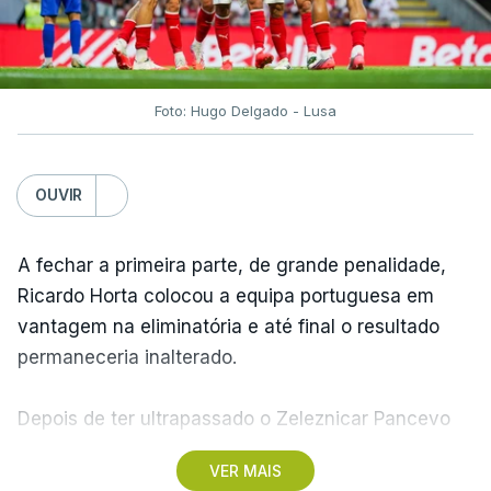
Foto: Hugo Delgado - Lusa
OUVIR
A fechar a primeira parte, de grande penalidade,
Ricardo Horta colocou a equipa portuguesa em
vantagem na eliminatória e até final o resultado
permaneceria inalterado.
Depois de ter ultrapassado o Zeleznicar Pancevo
na segunda pré-eliminatória de acesso à fase de
VER MAIS
liga da Liga Conferência, caso elimine Dínamo de