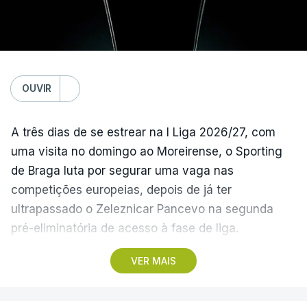
único representante português com entrada direta,
graças à conquista da Taça de Portugal.
(Com Lusa)
OUVIR
A três dias de se estrear na I Liga 2026/27, com
uma visita no domingo ao Moreirense, o Sporting
de Braga luta por segurar uma vaga nas
competições europeias, depois de já ter
ultrapassado o Zeleznicar Pancevo na segunda
pré-eliminatória de acesso à fase de liga.
VER MAIS
A inesperada vitória do Torreense na Taça de
Portugal ‘atirou’ o Benfica, terceiro na I Liga de
2025/26, para as eliminatórias da Liga Europa, e