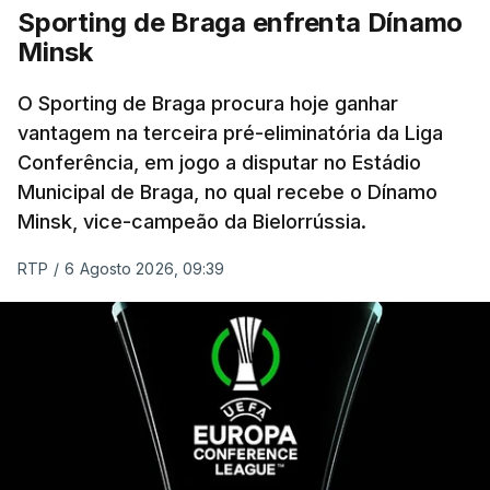
Graz, com um agregado de 6-0.
Sporting de Braga enfrenta Dínamo
Minsk
Caso se qualifique, o Benfica vai encontrar outra
equipa relegada da ‘Champions’, o derrotado do
O Sporting de Braga procura hoje ganhar
encontro entre Aarhus, campeão dinamarquês, ou
vantagem na terceira pré-eliminatória da Liga
Conferência, em jogo a disputar no Estádio
o Sabah, campeão do Azerbaijão, sendo que, em
Municipal de Braga, no qual recebe o Dínamo
caso de afastamento, os 'encarnados' caem para o
Minsk, vice-campeão da Bielorrússia.
play-off da Liga Conferência, encontrando os
estónios do Paide ou os austríacos do Rapid Viena.
RTP
/
6 Agosto 2026, 09:39
O jogo no Estádio da Luz tem início às 20:00, com
arbitragem do romeno Marian Barbu, enquanto a
segunda mão está marcada para 13 de agosto, em
Edimburgo.
Na fase de liga da Liga Europa já está o Torreense,