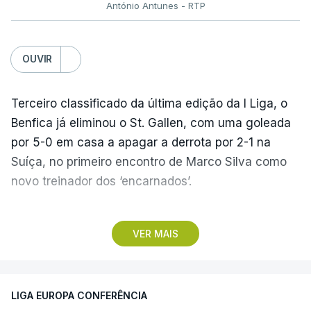
António Antunes - RTP
OUVIR
Terceiro classificado da última edição da I Liga, o
Benfica já eliminou o St. Gallen, com uma goleada
por 5-0 em casa a apagar a derrota por 2-1 na
Suíça, no primeiro encontro de Marco Silva como
novo treinador dos ‘encarnados’.
Pela frente, as ‘águias’ vão ter agora o vice-
VER MAIS
campeão escocês, que tem o português Cláudio
Braga como grande figura e que foi relegado das
fases preliminares da Liga dos Campeões, depois
LIGA EUROPA CONFERÊNCIA
de serem eliminados pelos austríacos do Sturm