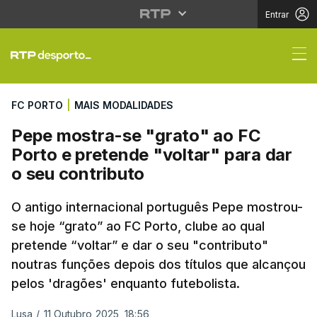
Entrar
Pepe mostra-se "grato"
FC PORTO
|
MAIS MODALIDADES
Pepe mostra-se "grato" ao FC
Porto e pretende "voltar" para dar
o seu contributo
O antigo internacional português Pepe mostrou-
se hoje “grato” ao FC Porto, clube ao qual
pretende “voltar” e dar o seu "contributo"
noutras funções depois dos títulos que alcançou
pelos 'dragões' enquanto futebolista.
Lusa
/
11 Outubro 2025, 18:56