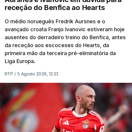
receção do Benfica ao Hearts
Rafael Reis, que procurava o oitavo triunfo em
prólogos da prova, o sexto seguido, foi o terceiro
O médio norueguês Fredrik Aursnes e o
mais rápido, a sete segundos, enquanto o italiano
avançado croata Franjo Ivanovic estiveram hoje
Luca Giaimi (UAE Emirates) e o russo Artem Nych
ausentes do derradeiro treino do Benfica, antes
(Anicolor-Campicarn), vencedor das últimas duas
da receção aos escoceses do Hearts, da
edições da Volta, terminaram na quarta e quinta
primeira mão da terceira pré-eliminatória da
posições, respetivamente, a nove e 14 segundos.
Liga Europa.
Na quinta-feira, o pelotão vai percorrer os 157,1
RTP
/
5 Agosto 2026, 12:33
quilómetros entre Lourinhã a Queluz, em Sintra, na
primeira das 10 etapas da 87.ª edição, com duas
contagens de terceira categoria nos derradeiros
50 quilómetros.
TÓPICOS
Lourinhã Queluz
,
Madison