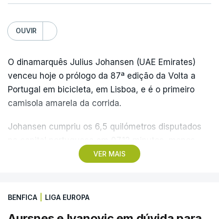
OUVIR
O dinamarquês Julius Johansen (UAE Emirates)
venceu hoje o prólogo da 87ª edição da Volta a
Portugal em bicicleta, em Lisboa, e é o primeiro
camisola amarela da corrida.
Johansen cumpriu os 6,5 quilómetros disputados
na capital portuguesa em 07.12 minutos, menos
quatro segundos do que o companheiro de equipa
VER MAIS
Rui Oliveira, campeão olímpico de Madison em
Paris2024, ao lado de Iúri Leitão, em ciclismo de
pista.
BENFICA
|
LIGA EUROPA
Aursnes e Ivanovic em dúvida para
O vice-campeão português de contrarrelógio,