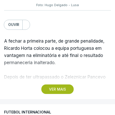
Foto: Hugo Delgado - Lusa
OUVIR
A fechar a primeira parte, de grande penalidade,
Ricardo Horta colocou a equipa portuguesa em
vantagem na eliminatória e até final o resultado
permaneceria inalterado.
Depois de ter ultrapassado o Zeleznicar Pancevo
na segunda pré-eliminatória de acesso à fase de
VER MAIS
liga da Liga Conferência, caso elimine Dínamo de
Minsk, com a segunda mão agendada para 13 de
agosto, na Bulgária – devido à guerra na Ucrânia e
FUTEBOL INTERNACIONAL
ao facto de a Bielorrússia ser aliada da Rússia - o