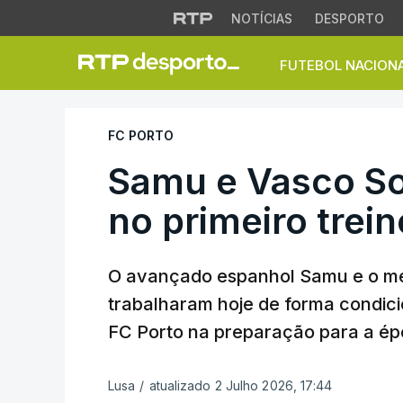
NOTÍCIAS
DESPORTO
FUTEBOL NACION
Samu e Vasco Sous
FC PORTO
Samu e Vasco S
no primeiro trei
O avançado espanhol Samu e o m
trabalharam hoje de forma condici
FC Porto na preparação para a épo
Lusa
/
atualizado 2 Julho 2026, 17:44