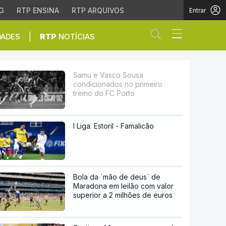
G
RTP ENSINA
RTP ARQUIVOS
Entrar
Abrir campo de
|
DADES
RTP
NOTÍCIAS
eiro treino do FC Port
Samu e Vasco Sousa
condicionados no primeiro
treino do FC Porto
I Liga. Estoril - Famalicão
Bola da `mão de deus` de
Maradona em leilão com valor
superior a 2 milhões de euros