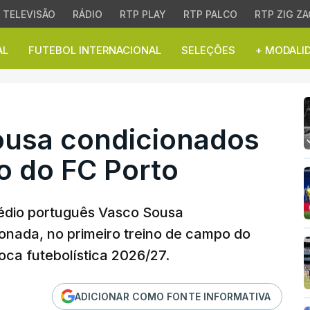
TELEVISÃO
RÁDIO
RTP PLAY
RTP PALCO
RTP ZIG ZA
AL
FUTEBOL INTERNACIONAL
SELEÇÕES
+ MODALI
a condicionados no prim
ousa condicionados
no do FC Porto
édio português Vasco Sousa
onada, no primeiro treino de campo do
ca futebolística 2026/27.
ADICIONAR COMO FONTE INFORMATIVA