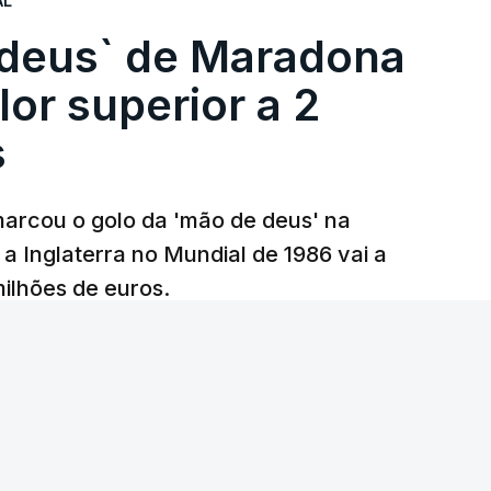
AL
 deus` de Maradona
lor superior a 2
s
arcou o golo da 'mão de deus' na
 a Inglaterra no Mundial de 1986 vai a
 milhões de euros.