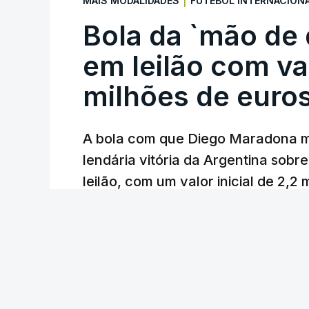
|
MAIS MODALIDADES
FUTEBOL INTERNACION
Bola da `mão de
em leilão com va
milhões de euro
A bola com que Diego Maradona m
lendária vitória da Argentina sobre
leilão, com um valor inicial de 2,2
Lusa
/
atualizado 7 Agosto 2026, 22:44