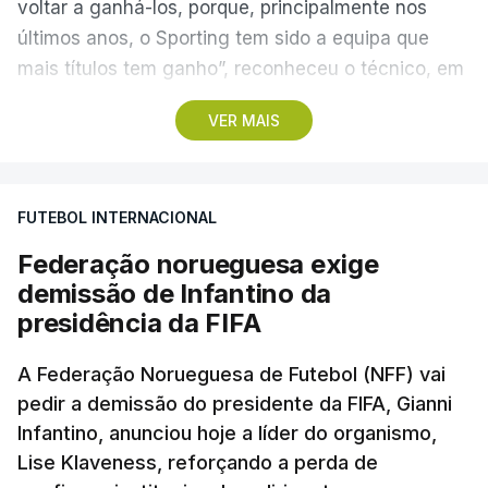
voltar a ganhá-los, porque, principalmente nos
últimos anos, o Sporting tem sido a equipa que
mais títulos tem ganho”, reconheceu o técnico, em
Alcochete.
VER MAIS
A conferência de imprensa servia de antevisão à
estreia na I Liga, no sábado, frente ao Estrela da
FUTEBOL INTERNACIONAL
Amadora, mas foi dominada pela atividade dos
‘leões’ no mercado de transferências, onde Borges
Federação norueguesa exige
vincou, mais do que uma vez, que o clube “tem
demissão de Infantino da
feito um trabalho excelente”.
presidência da FIFA
Questionado sobre se o elevado número de
A Federação Norueguesa de Futebol (NFF) vai
pedir a demissão do presidente da FIFA, Gianni
entradas e saídas confirmava que o Sporting
Infantino, anunciou hoje a líder do organismo,
estava a precisar de jogadores com vontade de
Lise Klaveness, reforçando a perda de
vencer pelo clube, como afirmou o presidente,