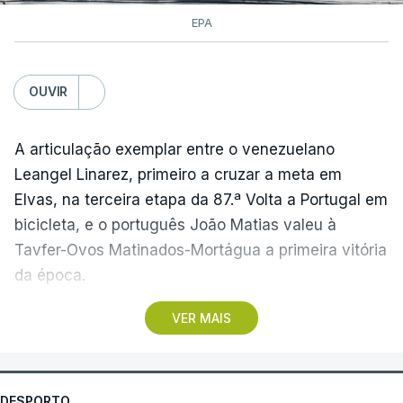
EPA
OUVIR
A articulação exemplar entre o venezuelano
Leangel Linarez, primeiro a cruzar a meta em
Elvas, na terceira etapa da 87.ª Volta a Portugal em
bicicleta, e o português João Matias valeu à
Tavfer-Ovos Matinados-Mortágua a primeira vitória
da época.
VER MAIS
Discreta nas chegadas ao Palácio Nacional de
Queluz, na quinta-feira, e a Albufeira, na sexta-
feira, a equipa dirigida por Gustavo Veloso
apresentou a sua melhor versão nos derradeiros
DESPORTO