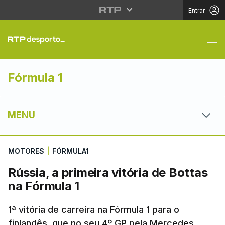
Entrar
Rússia, a primeira vitó
Fórmula 1
MENU
MOTORES
|
FÓRMULA1
Rússia, a primeira vitória de Bottas
na Fórmula 1
1ª vitória de carreira na Fórmula 1 para o
finlandês, que no seu 4º GP pela Mercedes