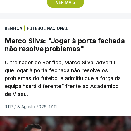
VER MAIS
terceira posições, respetivamente.
No domingo, a quarta etapa termina com a
BENFICA
|
FUTEBOL NACIONAL
primeira chegada em alto, à Torre na Serra da
Estrela, a 1.961 metros de altitude, que pode criar
Marco Silva: "Jogar à porta fechada
diferenças significativas na classificação geral,
não resolve problemas"
após um trajeto de 154,6 quilómetros, com início
em Figueiró dos Vinhos, que inclui três contagens
O treinador do Benfica, Marco Silva, advertiu
de montanha de terceira categoria e uma de
que jogar à porta fechada não resolve os
problemas do futebol e admitiu que a força da
segunda antes da subida final, a única de
equipa “será diferente” frente ao Académico
categoria especial na prova.
de Viseu.
(Com Lusa)
RTP
/
8 Agosto 2026, 17:11