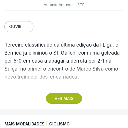
António Antunes - RTP
OUVIR
Terceiro classificado da última edição da I Liga, o
Benfica já eliminou o St. Gallen, com uma goleada
por 5-0 em casa a apagar a derrota por 2-1 na
Suíça, no primeiro encontro de Marco Silva como
novo treinador dos ‘encarnados’.
Pela frente, as ‘águias’ vão ter agora o vice-
VER MAIS
campeão escocês, que tem o português Cláudio
Braga como grande figura e que foi relegado das
fases preliminares da Liga dos Campeões, depois
MAIS MODALIDADES
|
CICLISMO
de serem eliminados pelos austríacos do Sturm