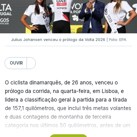
único representante português com entrada direta,
graças à conquista da Taça de Portugal.
(Com Lusa)
Julius Johansen venceu o prólogo da Volta 2026
| Foto: EPA
OUVIR
O ciclista dinamarquês, de 26 anos, venceu o
prólogo da corrida, na quarta-feira, em Lisboa, e
lidera a classificação geral à partida para a tirada
de 157,1 quilómetros, que inclui três metas volantes
e duas contagens de montanha de terceira
categoria nos últimos 50 quilómetros, antes de um
troço final ‘traiçoeiro’ e da meta, localizada junto