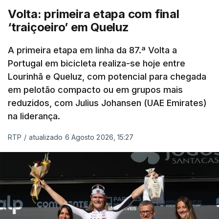
Graz, com um agregado de 6-0.
Volta: primeira etapa com final
‘traiçoeiro’ em Queluz
Caso se qualifique, o Benfica vai encontrar outra
equipa relegada da ‘Champions’, o derrotado do
A primeira etapa em linha da 87.ª Volta a
encontro entre Aarhus, campeão dinamarquês, ou
Portugal em bicicleta realiza-se hoje entre
Lourinhã e Queluz, com potencial para chegada
o Sabah, campeão do Azerbaijão, sendo que, em
em pelotão compacto ou em grupos mais
caso de afastamento, os 'encarnados' caem para o
reduzidos, com Julius Johansen (UAE Emirates)
play-off da Liga Conferência, encontrando os
na liderança.
estónios do Paide ou os austríacos do Rapid Viena.
RTP
/
atualizado 6 Agosto 2026, 15:27
O jogo no Estádio da Luz tem início às 20:00, com
arbitragem do romeno Marian Barbu, enquanto a
segunda mão está marcada para 13 de agosto, em
Edimburgo.
Na fase de liga da Liga Europa já está o Torreense,