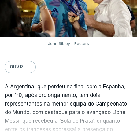
não foi obra do acaso.
“Foi a segunda vez que marquei um golo daqueles.
(…) Não foi algo completamente novo para mim.
Mas marcar um golo daquela qualidade num palco
como um Campeonato do Mundo é especial. É um
John Sibley - Reuters
momento que fica para sempre na carreira”,
realçou.
OUVIR
O prémio de Lopes Cabral chega após a campanha
histórica de Cabo Verde no Mundial2026,
A Argentina, que perdeu na final com a Espanha,
concluindo a fase de grupos sem derrotas num
por 1-0, após prolongamento, tem dois
grupo com duas campeãs mundiais, Espanha e
representantes na melhor equipa do Campeonato
Uruguai, além da Arábia Saudita, e complicando a
do Mundo, com destaque para o avançado Lionel
classificação da Argentina.
Messi, que recebeu a ‘Bola de Prata’, enquanto
entre os franceses sobressai a presença do