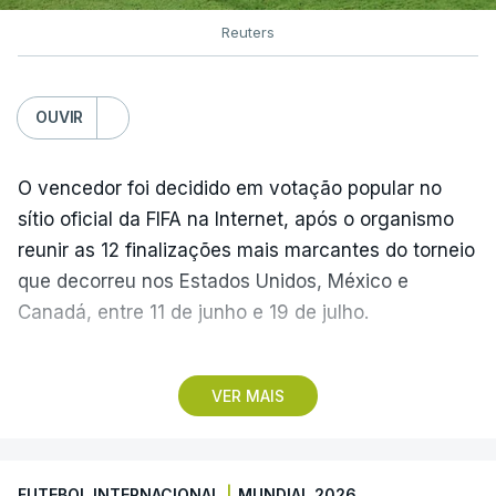
Reuters
OUVIR
O vencedor foi decidido em votação popular no
sítio oficial da FIFA na Internet, após o organismo
reunir as 12 finalizações mais marcantes do torneio
que decorreu nos Estados Unidos, México e
Canadá, entre 11 de junho e 19 de julho.
Lopes Cabral conquistou o prémio graças ao
VER MAIS
remate de pé direito que colocou a bola no ângulo
da baliza de Emiliano Martínez, aos 12 minutos do
prolongamento, no duelo frente à Argentina (2-3).
FUTEBOL INTERNACIONAL
|
MUNDIAL 2026