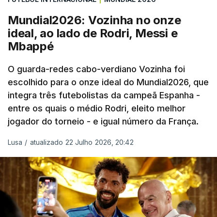
“Foi simplesmente surreal”, disse à FIFA o jogador
Mundial2026: Vozinha no onze
dos turcos do Trabzonspor, recordando o momento
ideal, ao lado de Rodri, Messi e
que fez Cabo Verde sonhar alto na sua primeira
Mbappé
participação numa fase final de um Mundial.
O guarda-redes cabo-verdiano Vozinha foi
escolhido para o onze ideal do Mundial2026, que
O ex-lateral do Benfica considerou que o galardão
integra três futebolistas da campeã Espanha -
“é um enorme orgulho e um reconhecimento que
entre os quais o médio Rodri, eleito melhor
qualquer jogador gostaria de ter”.
jogador do torneio - e igual número da França.
“Fico muito feliz pelo carinho de todas as pessoas
Lusa
/
atualizado 22 Julho 2026, 20:42
que elegeram o meu golo como o melhor da
competição”, afirmou o futebolista, de 23 anos.
À FIFA, o internacional cabo-verdiano, que nasceu
em Roterdão (Países Baixos), garantiu que o lance