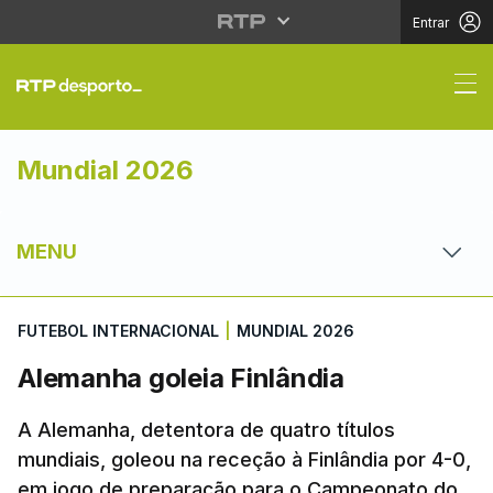
Entrar
Alemanha goleia Finlâ
Mundial 2026
MENU
FUTEBOL INTERNACIONAL
|
MUNDIAL 2026
Alemanha goleia Finlândia
A Alemanha, detentora de quatro títulos
mundiais, goleou na receção à Finlândia por 4-0,
em jogo de preparação para o Campeonato do