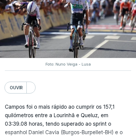
Edimburgo.
Na fase de liga da Liga Europa já está o Torreense,
único representante português com entrada direta,
graças à conquista da Taça de Portugal.
(Com Lusa)
Foto: Nuno Veiga - Lusa
OUVIR
Campos foi o mais rápido ao cumprir os 157,1
quilómetros entre a Lourinhã e Queluz, em
03:39.08 horas, tendo superado ao sprint o
espanhol Daniel Cavia (Burgos-Burpellet-BH) e o