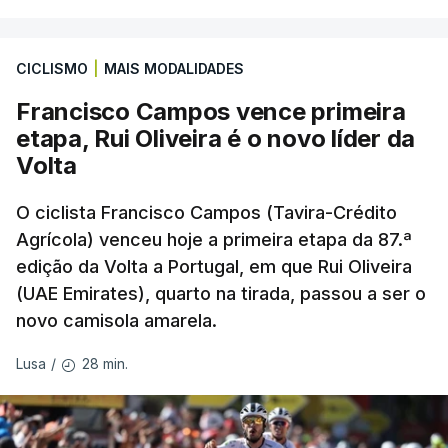
Braga como grande figura e que foi relegado das
fases preliminares da Liga dos Campeões, depois
CICLISMO
|
MAIS MODALIDADES
de serem eliminados pelos austríacos do Sturm
Graz, com um agregado de 6-0.
Francisco Campos vence primeira
etapa, Rui Oliveira é o novo líder da
Caso se qualifique, o Benfica vai encontrar outra
Volta
equipa relegada da ‘Champions’, o derrotado do
encontro entre Aarhus, campeão dinamarquês, ou
O ciclista Francisco Campos (Tavira-Crédito
Agrícola) venceu hoje a primeira etapa da 87.ª
o Sabah, campeão do Azerbaijão, sendo que, em
edição da Volta a Portugal, em que Rui Oliveira
caso de afastamento, os 'encarnados' caem para o
(UAE Emirates), quarto na tirada, passou a ser o
play-off da Liga Conferência, encontrando os
novo camisola amarela.
estónios do Paide ou os austríacos do Rapid Viena.
28 min.
Lusa
/
O jogo no Estádio da Luz tem início às 20:00, com
arbitragem do romeno Marian Barbu, enquanto a
segunda mão está marcada para 13 de agosto, em