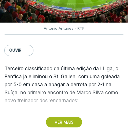
António Antunes - RTP
OUVIR
Terceiro classificado da última edição da I Liga, o
Benfica já eliminou o St. Gallen, com uma goleada
por 5-0 em casa a apagar a derrota por 2-1 na
Suíça, no primeiro encontro de Marco Silva como
novo treinador dos ‘encarnados’.
Pela frente, as ‘águias’ vão ter agora o vice-
VER MAIS
campeão escocês, que tem o português Cláudio