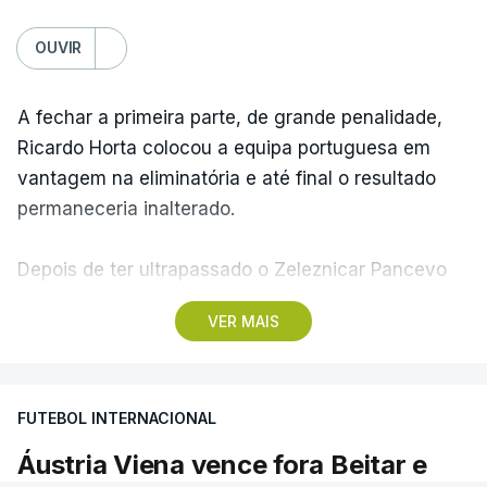
OUVIR
A fechar a primeira parte, de grande penalidade,
Ricardo Horta colocou a equipa portuguesa em
vantagem na eliminatória e até final o resultado
permaneceria inalterado.
Depois de ter ultrapassado o Zeleznicar Pancevo
na segunda pré-eliminatória de acesso à fase de
VER MAIS
liga da Liga Conferência, caso elimine Dínamo de
Minsk, com a segunda mão agendada para 13 de
agosto, na Bulgária – devido à guerra na Ucrânia e
FUTEBOL INTERNACIONAL
ao facto de a Bielorrússia ser aliada da Rússia - o
Sporting de Braga irá defrontar no play-off o
Áustria Viena vence fora Beitar e
vencedor da eliminatória entre Beitar e Áustria