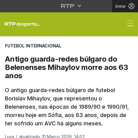
Entrar
Antigo guarda-redes b
FUTEBOL INTERNACIONAL
Antigo guarda-redes búlgaro do
Belenenses Mihaylov morre aos 63
anos
O antigo guarda-redes búlgaro de futebol
Borislav Mihaylov, que representou o
Belenenses, nas épocas de 1989/90 e 1990/91,
morreu hoje em Sófia, aos 63 anos, depois de
ter sofrido um AVC há alguns meses.
Lusa
/
atualizado 31 Março 2026, 14:02