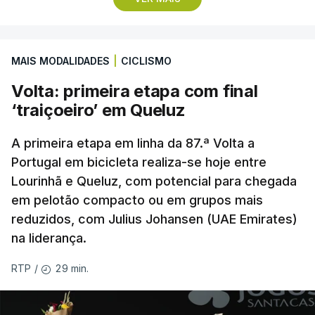
campeão escocês, que tem o português Cláudio
Braga como grande figura e que foi relegado das
fases preliminares da Liga dos Campeões, depois
MAIS MODALIDADES
|
CICLISMO
de serem eliminados pelos austríacos do Sturm
Graz, com um agregado de 6-0.
Volta: primeira etapa com final
‘traiçoeiro’ em Queluz
Caso se qualifique, o Benfica vai encontrar outra
equipa relegada da ‘Champions’, o derrotado do
A primeira etapa em linha da 87.ª Volta a
encontro entre Aarhus, campeão dinamarquês, ou
Portugal em bicicleta realiza-se hoje entre
Lourinhã e Queluz, com potencial para chegada
o Sabah, campeão do Azerbaijão, sendo que, em
em pelotão compacto ou em grupos mais
caso de afastamento, os 'encarnados' caem para o
reduzidos, com Julius Johansen (UAE Emirates)
play-off da Liga Conferência, encontrando os
na liderança.
estónios do Paide ou os austríacos do Rapid Viena.
29 min.
RTP
/
O jogo no Estádio da Luz tem início às 20:00, com
arbitragem do romeno Marian Barbu, enquanto a