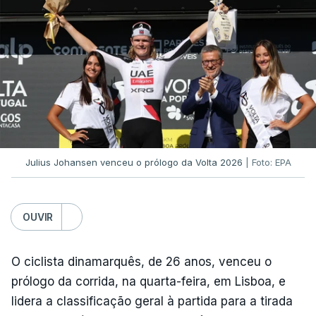
segunda mão está marcada para 13 de agosto, em
Edimburgo.
Na fase de liga da Liga Europa já está o Torreense,
único representante português com entrada direta,
graças à conquista da Taça de Portugal.
(Com Lusa)
Julius Johansen venceu o prólogo da Volta 2026
| Foto: EPA
OUVIR
O ciclista dinamarquês, de 26 anos, venceu o
prólogo da corrida, na quarta-feira, em Lisboa, e
lidera a classificação geral à partida para a tirada