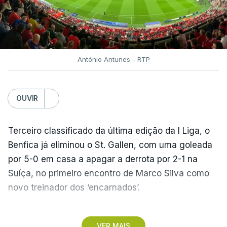
António Antunes - RTP
OUVIR
Terceiro classificado da última edição da I Liga, o
Benfica já eliminou o St. Gallen, com uma goleada
por 5-0 em casa a apagar a derrota por 2-1 na
Suíça, no primeiro encontro de Marco Silva como
novo treinador dos ‘encarnados’.
Pela frente, as ‘águias’ vão ter agora o vice-
VER MAIS