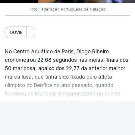
Foto: Federação Portuguesa de Natação
OUVIR
No Centro Aquático de Paris, Diogo Ribeiro
cronometrou 22,68 segundos nas meias-finais dos
50 mariposa, abaixo dos 22,77 da anterior melhor
marca lusa, que tinha sido fixada pelo atleta
olímpico do Benfica no ano passado, quando
terminou os Mundiais Singapura2025 no quarto
lugar.
VER MAIS
Diogo Ribeiro, de 21 anos, logrou o quarto tempo
mais rápido das ‘meias’, às quais chegou depois de
FUTEBOL INTERNACIONAL