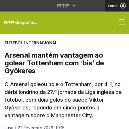
Entrar
Arsenal mantém vanta
FUTEBOL INTERNACIONAL
Arsenal mantém vantagem ao
golear Tottenham com ‘bis’ de
Gyökeres
O Arsenal goleou hoje o Tottenham, por 4-1, no
dérbi londrino da 27.ª jornada da Liga inglesa de
futebol, com dois golos do sueco Viktor
Gyökeres, repondo em cinco pontos a
vantagem sobre o Manchester City.
Lusa
/
22 Fevereiro 2026, 19:15