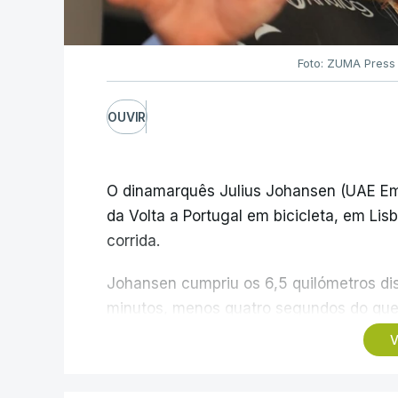
Foto: ZUMA Press
OUVIR
O dinamarquês Julius Johansen (UAE Emi
da Volta a Portugal em bicicleta, em Lis
corrida.
Johansen cumpriu os 6,5 quilómetros di
minutos, menos quatro segundos do que 
campeão olímpico de Madison em Paris202
V
pista.