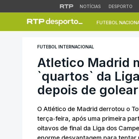
NOTÍCIAS
DESPORTO
FUTEBOL NACION
Atletico Madrid ma
FUTEBOL INTERNACIONAL
Atletico Madrid 
`quartos` da Li
depois de golea
O Atlético de Madrid derrotou o T
terça‑feira, após uma primeira pa
oitavos de final da Liga dos Camp
enorme desvantagem para tentar 