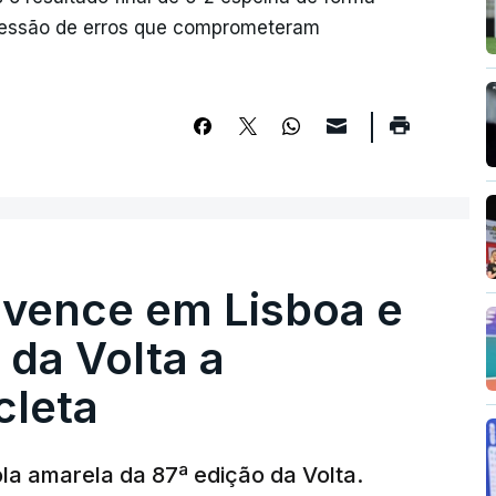
sucessão de erros que comprometeram
 vence em Lisboa e
r da Volta a
cleta
la amarela da 87ª edição da Volta.