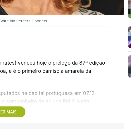
 Wire via Reuters Connect
rates) venceu hoje o prólogo da 87ª edição
boa, e é o primeiro camisola amarela da
sputados na capital portuguesa em 07.12
o companheiro de equipa Rui Oliveira,
4, ao lado de Iúri Leitão, em ciclismo de
ER MAIS