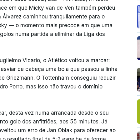
nce em que Micky van de Ven também perdeu
án Álvarez caminhou tranquilamente para o
Kinsky — o momento mais precoce em que uma
olos numa partida a eliminar da Liga dos
glielmo Vicario, o Atlético voltou a marcar:
desviar de cabeça uma bola que passou a linha
 de Griezmann. O Tottenham conseguiu reduzir
ro Porro, mas isso não travou o domínio
car, desta vez numa arrancada desde o seu
to golo dos anfitriões, aos 55 minutos. Já
oveitou um erro de Jan Oblak para oferecer ao
o resultado final de 5-2 espelha de forma