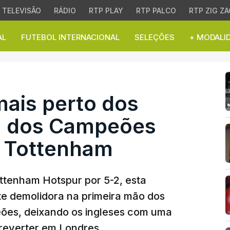
TELEVISÃO
RÁDIO
RTP PLAY
RTP PALCO
RTP ZIG ZA
AL
FUTEBOL INTERNACIONAL
SELEÇÕES
+ MODALI
is perto dos `quartos`
mais perto dos
ga dos Campeões
r Tottenham
ottenham Hotspur por 5-2, esta
rte demolidora na primeira mão dos
eões, deixando os ingleses com uma
reverter em Londres.