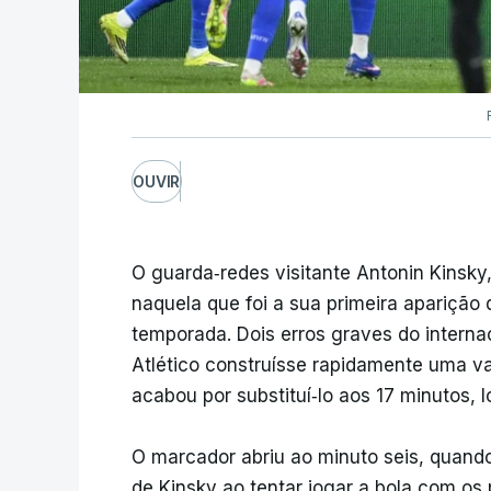
OUVIR
O guarda‑redes visitante Antonin Kinsky
naquela que foi a sua primeira aparição
temporada. Dois erros graves do intern
Atlético construísse rapidamente uma va
acabou por substituí‑lo aos 17 minutos, l
O marcador abriu ao minuto seis, quand
de Kinsky ao tentar jogar a bola com os