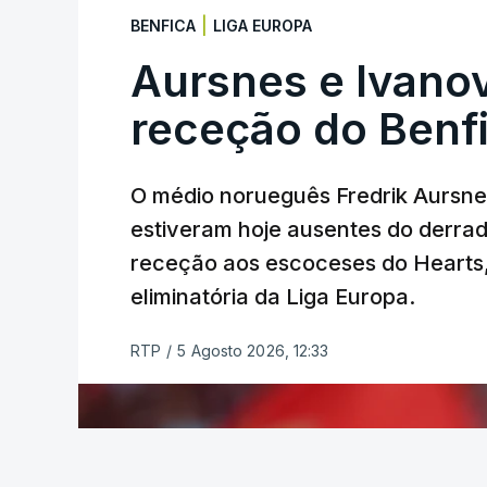
O vice-campeão português de contrarreló
|
BENFICA
LIGA EUROPA
triunfo em prólogos da prova, o sexto seg
segundos, enquanto o italiano Luca Gia
Aursnes e Ivano
(Anicolor-Campicarn), vencedor das últi
receção do Benf
quarta e quinta posições, respetivament
Na quinta-feira, o pelotão vai percorrer 
O médio norueguês Fredrik Aursne
em Sintra, na primeira das 10 etapas da
estiveram hoje ausentes do derrade
categoria nos derradeiros 50 quilómetro
receção aos escoceses do Hearts, 
eliminatória da Liga Europa.
TÓPICOS
Lourinhã Queluz
,
Madison
RTP
/
5 Agosto 2026, 12:33