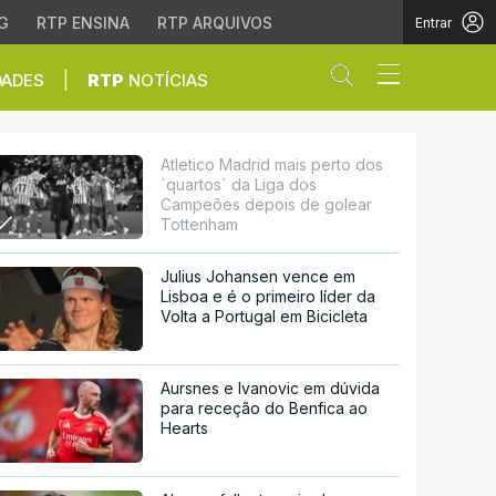
G
RTP ENSINA
RTP ARQUIVOS
Entrar
Abrir campo de
|
DADES
RTP
NOTÍCIAS
 da Liga dos Campeões 
Atletico Madrid mais perto dos
`quartos` da Liga dos
Campeões depois de golear
Tottenham
Julius Johansen vence em
Lisboa e é o primeiro líder da
Volta a Portugal em Bicicleta
Aursnes e Ivanovic em dúvida
para receção do Benfica ao
Hearts