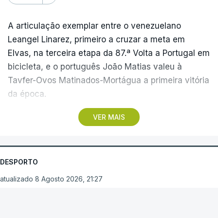
A articulação exemplar entre o venezuelano
Leangel Linarez, primeiro a cruzar a meta em
Elvas, na terceira etapa da 87.ª Volta a Portugal em
bicicleta, e o português João Matias valeu à
Tavfer-Ovos Matinados-Mortágua a primeira vitória
da época.
VER MAIS
Discreta nas chegadas ao Palácio Nacional de
Queluz, na quinta-feira, e a Albufeira, na sexta-
feira, a equipa dirigida por Gustavo Veloso
apresentou a sua melhor versão nos derradeiros
DESPORTO
metros da tirada mais longa da corrida, marcados
atualizado 8 Agosto 2026, 21:27
por uma aparatosa queda e por nova aparição do
camisola amarela, Rui Oliveira (UAE Emirates), no
Arouca vence em
sprint.