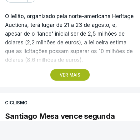
O leilão, organizado pela norte-americana Heritage
Auctions, terá lugar de 21 a 23 de agosto, e,
apesar de o 'lance' inicial ser de 2,5 milhões de
dólares (2,2 milhões de euros), a leiloeira estima
que as licitações possam superar os 10 milhões de
dólares (8,6 milhões de euros).
VER MAIS
A camisola utilizada pelo astro argentino durante
este jogo dos quartos de final do Mundial1986,
ganho por 2-1 pela sua seleção a 22 de junho de
CICLISMO
1986, na Cidade do México, foi vendida por um
valor recorde de 9,3 milhões de dólares (oito
Santiago Mesa vence segunda
milhões de euros) em 2022.
etapa e Rui Oliveira segura camisola
amarela
A bola já foi a leilão em 2022 e 2023, com as