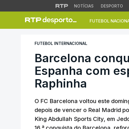
NOTÍCIAS
DESPORTO
FUTEBOL NACION
Barcelona conquis
FUTEBOL INTERNACIONAL
Barcelona conqu
Espanha com es
Raphinha
O FC Barcelona voltou este domin
depois de vencer o Real Madrid po
King Abdullah Sports City, em Jedd
16.ª conquista do Barcelona, refo