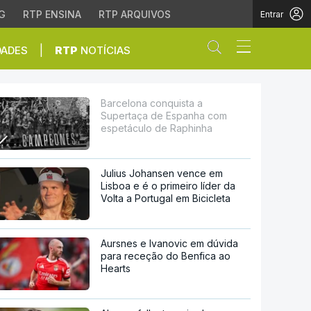
G
RTP ENSINA
RTP ARQUIVOS
Entrar
Abrir campo de
|
DADES
RTP
NOTÍCIAS
anha com espetáculo de
Barcelona conquista a
Supertaça de Espanha com
espetáculo de Raphinha
Julius Johansen vence em
Lisboa e é o primeiro líder da
Volta a Portugal em Bicicleta
Aursnes e Ivanovic em dúvida
para receção do Benfica ao
Hearts