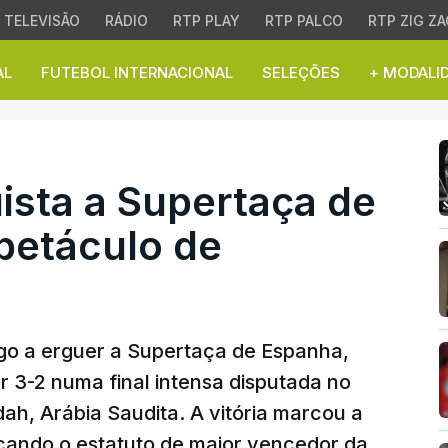
TELEVISÃO
RÁDIO
RTP PLAY
RTP PALCO
RTP ZIG ZA
AL
FUTEBOL INTERNACIONAL
SELEÇÕES
+ MODALI
ta a Supertaça de Esp
ista a Supertaça de
petáculo de
go a erguer a Supertaça de Espanha,
r 3-2 numa final intensa disputada no
ah, Arábia Saudita. A vitória marcou a
rçando o estatuto de maior vencedor da