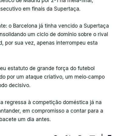
lético de Madrid por 2-1 na meia-final,
nsecutivo em finais da Supertaça.
te: o Barcelona já tinha vencido a Supertaça
solidando um ciclo de domínio sobre o rival
d, por sua vez, apenas interrompeu esta
seu estatuto de grande força do futebol
do por um ataque criativo, um meio‑campo
do decisivo.
na regressa à competição doméstica já na
Santander, em compromisso a contar para a
lbacete um dia antes.