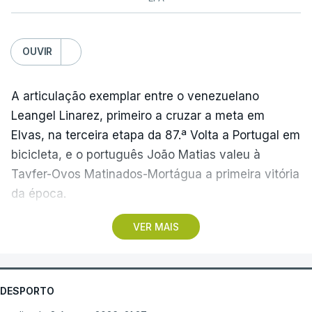
OUVIR
A articulação exemplar entre o venezuelano
Leangel Linarez, primeiro a cruzar a meta em
Elvas, na terceira etapa da 87.ª Volta a Portugal em
bicicleta, e o português João Matias valeu à
Tavfer-Ovos Matinados-Mortágua a primeira vitória
da época.
VER MAIS
Discreta nas chegadas ao Palácio Nacional de
Queluz, na quinta-feira, e a Albufeira, na sexta-
feira, a equipa dirigida por Gustavo Veloso
apresentou a sua melhor versão nos derradeiros
DESPORTO
metros da tirada mais longa da corrida, marcados