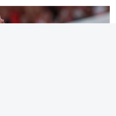
h (APS Pro Cycling by Team Cadence Cycling),
o de controlo.