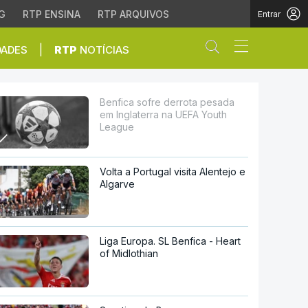
G
RTP ENSINA
RTP ARQUIVOS
Entrar
Abrir campo de
|
DADES
RTP
NOTÍCIAS
ra na UEFA Youth Leagu
Benfica sofre derrota pesada
em Inglaterra na UEFA Youth
League
Volta a Portugal visita Alentejo e
Algarve
Liga Europa. SL Benfica - Heart
of Midlothian