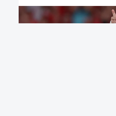
desclassificação do irlandês Ciah Keog
após concluir a etapa para além do temp
(Com Lusa)