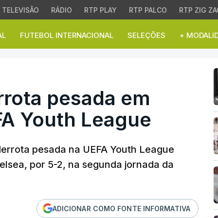
TELEVISÃO
RÁDIO
RTP PLAY
RTP PALCO
RTP ZIG ZA
AL
FUTEBOL INTERNACIONAL
SELEÇÕES
+ MODALI
rota pesada em Inglater
errota pesada em
EFA Youth League
 derrota pesada na UEFA Youth League
elsea, por 5-2, na segunda jornada da
ADICIONAR COMO FONTE INFORMATIVA