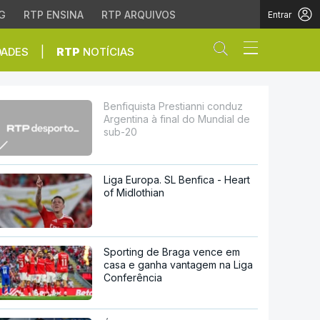
G
RTP ENSINA
RTP ARQUIVOS
Entrar
Abrir campo de
|
DADES
RTP
NOTÍCIAS
 final do Mundial de su
Benfiquista Prestianni conduz
Argentina à final do Mundial de
sub-20
Liga Europa. SL Benfica - Heart
of Midlothian
Sporting de Braga vence em
casa e ganha vantagem na Liga
Conferência