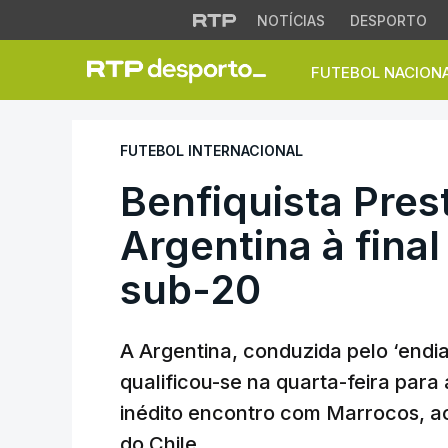
NOTÍCIAS
DESPORTO
FUTEBOL NACION
Benfiquista Presti
FUTEBOL INTERNACIONAL
Benfiquista Pres
Argentina à fina
sub-20
A Argentina, conduzida pelo ‘endia
qualificou-se na quarta-feira para
inédito encontro com Marrocos, ao
do Chile.