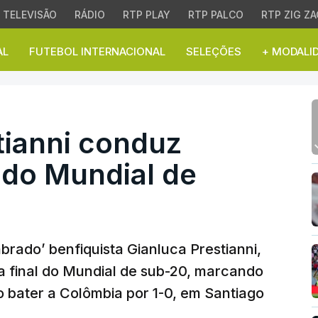
TELEVISÃO
RÁDIO
RTP PLAY
RTP PALCO
RTP ZIG ZA
AL
FUTEBOL INTERNACIONAL
SELEÇÕES
+ MODALI
anni conduz Argentina à
tianni conduz
l do Mundial de
brado’ benfiquista Gianluca Prestianni,
 a final do Mundial de sub-20, marcando
 bater a Colômbia por 1-0, em Santiago