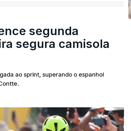
vence segunda
eira segura camisola
egada ao sprint, superando o espanhol
Contte.