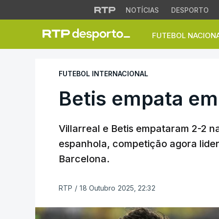
NOTÍCIAS
DESPORTO
FUTEBOL NACION
Betis empata em Vi
FUTEBOL INTERNACIONAL
Betis empata em 
Villarreal e Betis empataram 2-2 na
espanhola, competição agora lide
Barcelona.
RTP
/
18 Outubro 2025, 22:32