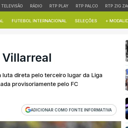
TELEVISÃO
RÁDIO
RTP PLAY
RTP PALCO
RTP ZIG ZA
AL
FUTEBOL INTERNACIONAL
SELEÇÕES
+ MODALI
llarreal
Villarreal
 luta direta pelo terceiro lugar da Liga
rada provisoriamente pelo FC
ADICIONAR COMO FONTE INFORMATIVA