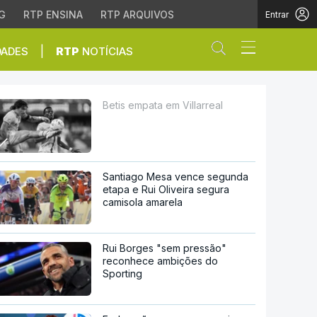
G
RTP ENSINA
RTP ARQUIVOS
Entrar
Abrir campo de
|
DADES
RTP
NOTÍCIAS
Betis empata em Villarreal
Santiago Mesa vence segunda
etapa e Rui Oliveira segura
camisola amarela
Rui Borges "sem pressão"
reconhece ambições do
Sporting