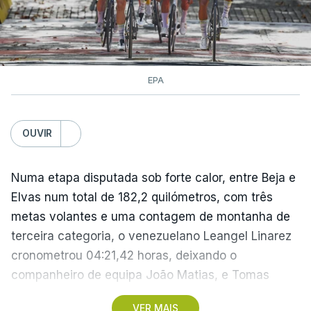
EPA
OUVIR
Numa etapa disputada sob forte calor, entre Beja e
Elvas num total de 182,2 quilómetros, com três
metas volantes e uma contagem de montanha de
terceira categoria, o venezuelano Leangel Linarez
cronometrou 04:21,42 horas, deixando o
companheiro de equipa João Matias, e Tomas
Contte, da Aviludo-Louletano-Loulé, nas segunda e
VER MAIS