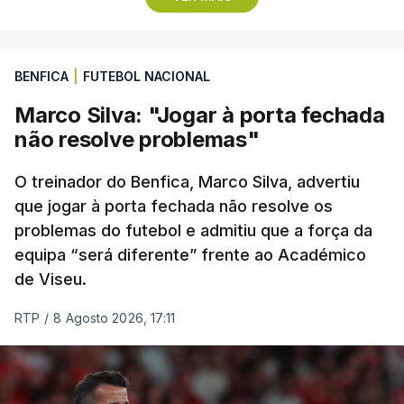
terceira posições, respetivamente.
No domingo, a quarta etapa termina com a
BENFICA
|
FUTEBOL NACIONAL
primeira chegada em alto, à Torre na Serra da
Estrela, a 1.961 metros de altitude, que pode criar
Marco Silva: "Jogar à porta fechada
diferenças significativas na classificação geral,
não resolve problemas"
após um trajeto de 154,6 quilómetros, com início
em Figueiró dos Vinhos, que inclui três contagens
O treinador do Benfica, Marco Silva, advertiu
de montanha de terceira categoria e uma de
que jogar à porta fechada não resolve os
problemas do futebol e admitiu que a força da
segunda antes da subida final, a única de
equipa “será diferente” frente ao Académico
categoria especial na prova.
de Viseu.
(Com Lusa)
RTP
/
8 Agosto 2026, 17:11