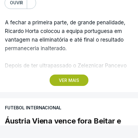
OUVIR
A fechar a primeira parte, de grande penalidade,
Ricardo Horta colocou a equipa portuguesa em
vantagem na eliminatória e até final o resultado
permaneceria inalterado.
Depois de ter ultrapassado o Zeleznicar Pancevo
na segunda pré-eliminatória de acesso à fase de
VER MAIS
liga da Liga Conferência, caso elimine Dínamo de
Minsk, com a segunda mão agendada para 13 de
agosto, na Bulgária – devido à guerra na Ucrânia e
FUTEBOL INTERNACIONAL
ao facto de a Bielorrússia ser aliada da Rússia - o
Sporting de Braga irá defrontar no play-off o
Áustria Viena vence fora Beitar e
vencedor da eliminatória entre Beitar e Áustria
fica `mais perto` do Sporting de
Viena.
Braga