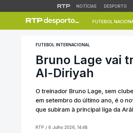
NOTÍCIAS
DESPORTO
FUTEBOL NACION
Bruno Lage vai trei
FUTEBOL INTERNACIONAL
Bruno Lage vai t
Al-Diriyah
O treinador Bruno Lage, sem clube
em setembro do último ano, é o nov
que subiram à principal liga da Ará
RTP
/
6 Julho 2026, 14:48