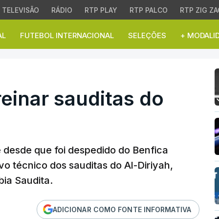
TELEVISÃO
RÁDIO
RTP PLAY
RTP PALCO
RTP ZIG ZA
AL
FUTEBOL INTERNACIONAL
SELEÇÕES
+ MODALI
nar sauditas do Al-Diri
reinar sauditas do
 desde que foi despedido do Benfica
o técnico dos sauditas do Al-Diriyah,
bia Saudita.
ADICIONAR COMO FONTE INFORMATIVA