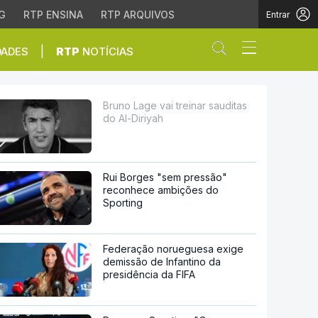
G
RTP ENSINA
RTP ARQUIVOS
Entrar
Abrir campo de
|
DADES
RTP
NOTÍCIAS
yah
Bruno Lage vai treinar sauditas
do Al-Diriyah
Rui Borges "sem pressão"
reconhece ambições do
Sporting
Federação norueguesa exige
demissão de Infantino da
presidência da FIFA