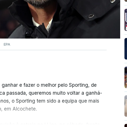
EPA
 ganhar e fazer o melhor pelo Sporting, de
ca passada, queremos muito voltar a ganhá-
anos, o Sporting tem sido a equipa que mais
o, em Alcochete.
visão à estreia na I Liga, no sábado, frente