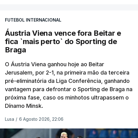
Minsk, com a segunda mão agendada para 13 de
agosto, na Bulgária – devido à guerra na Ucrânia e
FUTEBOL INTERNACIONAL
ao facto de a Bielorrússia ser aliada da Rússia - o
Sporting de Braga irá defrontar no play-off o
Áustria Viena vence fora Beitar e
vencedor da eliminatória entre Beitar e Áustria
fica `mais perto` do Sporting de
Viena.
Braga
O Áustria Viena ganhou hoje ao Beitar
Jerusalem, por 2-1, na primeira mão da terceira
pré-eliminatória da Liga Conferência, ganhando
vantagem para defrontar o Sporting de Braga na
próxima fase, caso os minhotos ultrapassem o
Dínamo Minsk.
Lusa
/
6 Agosto 2026, 22:06