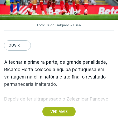
Foto: Hugo Delgado - Lusa
OUVIR
A fechar a primeira parte, de grande penalidade,
Ricardo Horta colocou a equipa portuguesa em
vantagem na eliminatória e até final o resultado
permaneceria inalterado.
Depois de ter ultrapassado o Zeleznicar Pancevo
na segunda pré-eliminatória de acesso à fase de
VER MAIS
liga da Liga Conferência, caso elimine Dínamo de