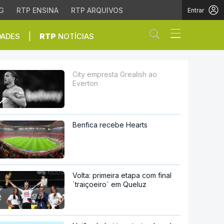
G
RTP ENSINA
RTP ARQUIVOS
Entrar
Abrir campo de
|
DADES
RTP
NOTÍCIAS
City empresta Grealish ao
Everton
Benfica recebe Hearts
Volta: primeira etapa com final
`traiçoeiro` em Queluz