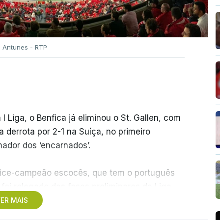
o Antunes - RTP
 I Liga, o Benfica já eliminou o St. Gallen, com
derrota por 2-1 na Suíça, no primeiro
ador dos ‘encarnados’.
o vice-campeão escocês, que tem o português
foi relegado das fases preliminares da Liga
dos pelos austríacos do Sturm Graz, com um
ER MAIS