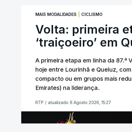
Caso se qualifique, o Benfica vai encont
|
MAIS MODALIDADES
CICLISMO
derrotado do encontro entre Aarhus, c
Volta: primeira e
Azerbaijão, sendo que, em caso de afas
da Liga Conferência, encontrando os est
‘traiçoeiro’ em 
Viena.
A primeira etapa em linha da 87.ª V
O jogo no Estádio da Luz tem início às 
hoje entre Lourinhã e Queluz, co
enquanto a segunda mão está marcada p
compacto ou em grupos mais redu
Na fase de liga da Liga Europa já está 
Emirates) na liderança.
com entrada direta, graças à conquista 
RTP
/
atualizado 6 Agosto 2026, 15:27
(Com Lusa)