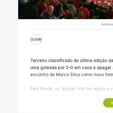
Antóni
OUVIR
Terceiro classificado da última edição da
uma goleada por 5-0 em casa a apagar a 
encontro de Marco Silva como novo trein
Pela frente, as ‘águias’ vão ter agora 
Cláudio Braga como grande figura e que 
dos Campeões, depois de serem elimina
V
agregado de 6-0.