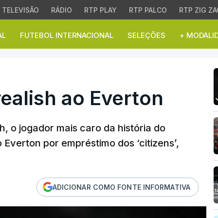
TELEVISÃO
RÁDIO
RTP PLAY
RTP PALCO
RTP ZIG ZA
AL
FUTEBOL INTERNACIONAL
SELEÇÕES
+ MODALI
lish ao Everton
ealish ao Everton
h, o jogador mais caro da história do
 Everton por empréstimo dos ‘citizens’,
ADICIONAR COMO FONTE INFORMATIVA