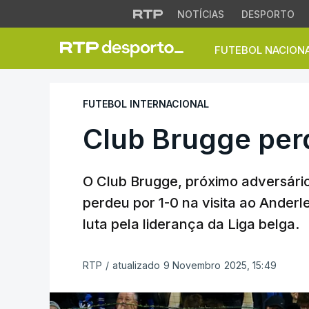
NOTÍCIAS
DESPORTO
FUTEBOL NACION
Club Brugge perde
FUTEBOL INTERNACIONAL
Club Brugge per
O Club Brugge, próximo adversári
perdeu por 1-0 na visita ao Anderle
luta pela liderança da Liga belga.
RTP
/
atualizado 9 Novembro 2025, 15:49