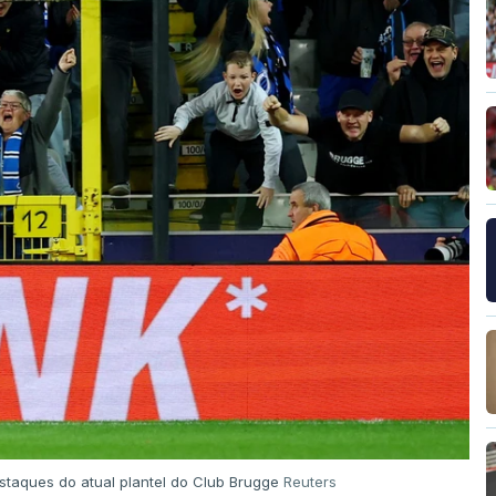
taques do atual plantel do Club Brugge
Reuters