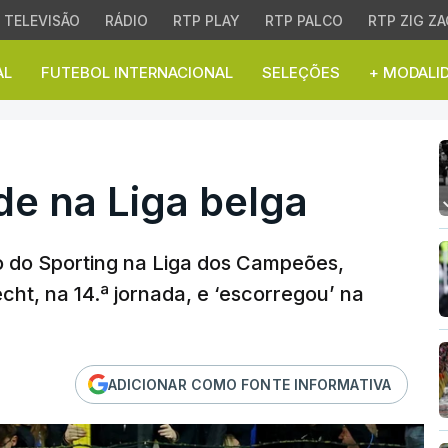
TELEVISÃO
RÁDIO
RTP PLAY
RTP PALCO
RTP ZIG ZA
AL
FUTEBOL INTERNACIONAL
SELEÇÕES
+ MODALI
 na Liga belga
de na Liga belga
o do Sporting na Liga dos Campeões,
cht, na 14.ª jornada, e ‘escorregou’ na
ADICIONAR COMO FONTE INFORMATIVA