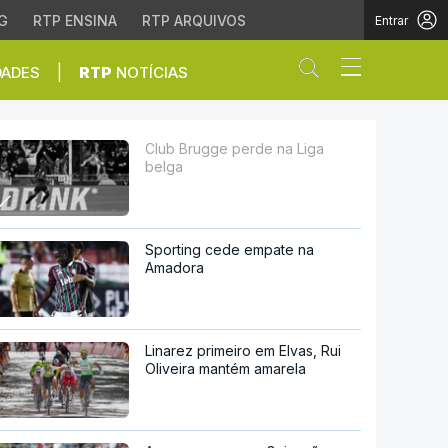
G
RTP ENSINA
RTP ARQUIVOS
Entrar
Abrir campo de
|
DADES
RTP
NOTÍCIAS
Club Brugge perde na Liga
belga
Sporting cede empate na
Amadora
Linarez primeiro em Elvas, Rui
Oliveira mantém amarela