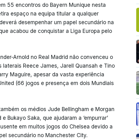
 em 55 encontros do Bayern Munique nesta
ira espaço na equipa titular a qualquer
i deverá desempenhar um papel secundário na
, que acabou de conquistar a Liga Europa pelo
ander-Arnold no Real Madrid não convenceu o
s laterais Reece James, Jarell Quansah e Tino
rry Maguire, apesar da vasta experiência
United (66 jogos e presença em dois Mundiais
e também os médios Jude Bellingham e Morgan
 e Bukayo Saka, que ajudaram a ‘empurrar’
 ausente em muitos jogos do Chelsea devido a
apel secundário no Manchester City.