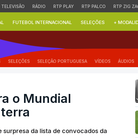
TELEVISÃO
RÁDIO
RTP PLAY
RTP PALCO
RTP ZIG ZA
AL
FUTEBOL INTERNACIONAL
SELEÇÕES
+ MODALI
o Mundial surpreende I
S
SELEÇÕES
SELEÇÃO PORTUGUESA
VÍDEOS
ÁUDIOS
ra o Mundial
terra
 surpresa da lista de convocados da