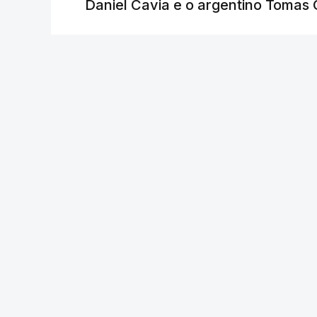
Daniel Cavia e o argentino Tomas 
Lusa
/
atualizado 7 Agosto 2026, 18:04