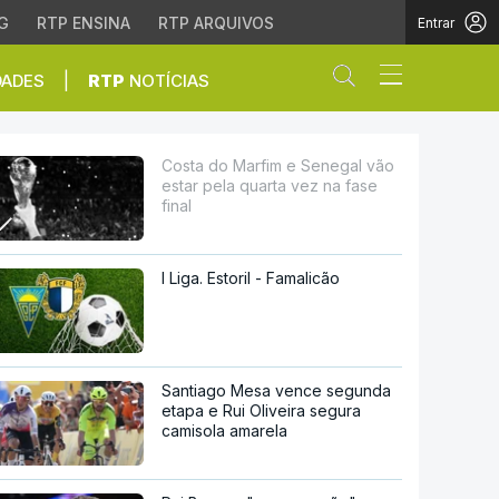
G
RTP ENSINA
RTP ARQUIVOS
Entrar
Abrir campo de
|
DADES
RTP
NOTÍCIAS
quarta vez na fase final
Costa do Marfim e Senegal vão
estar pela quarta vez na fase
final
I Liga. Estoril - Famalicão
Santiago Mesa vence segunda
etapa e Rui Oliveira segura
camisola amarela