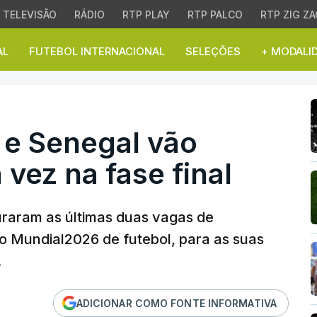
TELEVISÃO
RÁDIO
RTP PLAY
RTP PALCO
RTP ZIG ZA
AL
FUTEBOL INTERNACIONAL
SELEÇÕES
+ MODALI
Senegal vão estar pela 
 e Senegal vão
 vez na fase final
raram as últimas duas vagas de
 o Mundial2026 de futebol, para as suas
.
ADICIONAR COMO FONTE INFORMATIVA