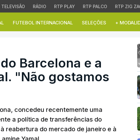
TELEVISÃO
RÁDIO
RTP PLAY
RTP PALCO
RTP ZIG ZA
AL
FUTEBOL INTERNACIONAL
SELEÇÕES
+ MODALI
 Barcelona e a situaçã
do Barcelona e a
al. "Não gostamos
elona, concedeu recentemente uma
te a política de transferências do
 reabertura do mercado de janeiro e à
 Lamine Yamal.