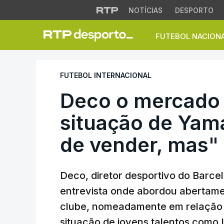
NOTÍCIAS
DESPORTO
FUTEBOL NACION
Deco o mercado do
FUTEBOL INTERNACIONAL
Deco o mercado 
situação de Yam
de vender, mas"
Deco, diretor desportivo do Barc
entrevista onde abordou abertamen
clube, nomeadamente em relação à
situação de jovens talentos como