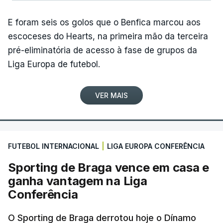
Agrícola) e a desclassificação do irlandês Ciah
Keogh (APS Pro Cycling by Team Cadence
E foram seis os golos que o Benfica marcou aos
Cycling), após concluir a etapa para além do
escoceses do Hearts, na primeira mão da terceira
tempo de controlo.
pré-eliminatória de acesso à fase de grupos da
Liga Europa de futebol.
(Com Lusa)
VER MAIS
FUTEBOL INTERNACIONAL
|
LIGA EUROPA CONFERÊNCIA
Sporting de Braga vence em casa e
ganha vantagem na Liga
Conferência
O Sporting de Braga derrotou hoje o Dínamo