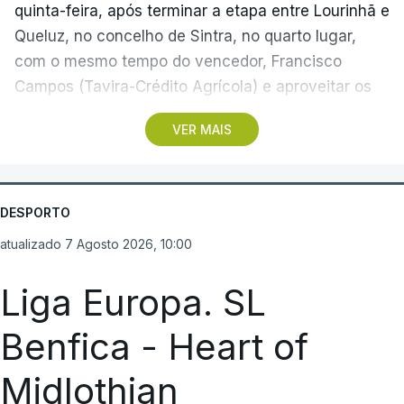
quinta-feira, após terminar a etapa entre Lourinhã e
Queluz, no concelho de Sintra, no quarto lugar,
com o mesmo tempo do vencedor, Francisco
Campos (Tavira-Crédito Agrícola) e aproveitar os
05.28 minutos perdidos pelo colega Julius
VER MAIS
Johansen, vencedor do prólogo, para envergar a
amarela.
Três anos depois da etapa que ligou Sines e Loulé,
DESPORTO
com vitória de João Matias (Tavfer-Ovos
atualizado 7 Agosto 2026, 10:00
Matinados-Mortágua), o pelotão volta a partir da
cidade do litoral alentejano, rumo a Albufeira, num
Liga Europa. SL
percurso com 180,4 quilómetros, que reúne três
Benfica - Heart of
metas volantes e uma contagem de montanha de
terceira categoria, em Odeceixe, ao quilómetro
Midlothian
86,2.