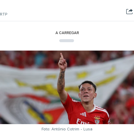
A partida real da tirada está agendada para as
RTP
13:10, na Avenida Vasco da Gama, seguindo-se a
passagem pelos sprints intermédios ao quilómetro
A CARREGAR
22,2, no Cercal, em Santiago do Cacém, na
Zambujeira do Mar, em Odemira, ao 65,5, e em
Lagos, ao quilómetro 130, antes de uma possível
chegada em pelotão compacto à meta, na Avenida
dos Descobrimentos, antecedida por uma curva a
cerca de 500 metros.
Rui Oliveira é seguido, na classificação geral, por
Rafael Reis (Anicolor-Campicarn), a três segundos,
e por Miguel Salgueiro (Tavira-Crédito Agrícola), a
nove, num pelotão com 117 corredores, após a
desistência de Noah Campos (Tavira-Crédito
Foto: António Cotrim - Lusa