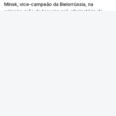
Minsk, vice-campeão da Bielorrússia, na
primeira-mão da terceira pré-eliminatória da
Liga Conferência de futebol, com um golo
solitário.
Lusa
/
6 Agosto 2026, 22:03
Foto: Hugo Delgado - Lusa