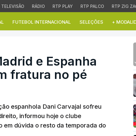
TELEVISÃO
RÁDIO
RTP PLAY
RTP PALCO
RTP ZIG ZA
AL
FUTEBOL INTERNACIONAL
SELEÇÕES
+ MODALI
rid e Espanha Dani Carv
Madrid e Espanha
m fratura no pé
ção espanhola Dani Carvajal sofreu
ireito, informou hoje o clube
 em dúvida o resto da temporada do