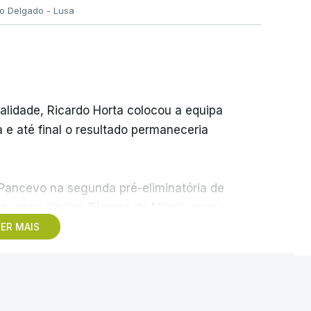
go Delgado - Lusa
nalidade, Ricardo Horta colocou a equipa
e até final o resultado permaneceria
 Pancevo na segunda pré-eliminatória de
ia, caso elimine Dínamo de Minsk, com a
, na Bulgária – devido à guerra na Ucrânia e
ER MAIS
Rússia - o Sporting de Braga irá defrontar no
 Beitar e Áustria Viena.