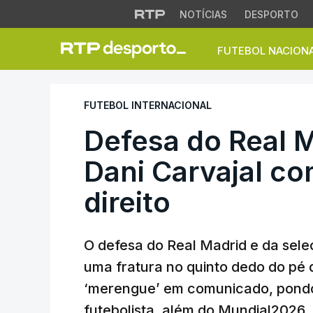
NOTÍCIAS
DESPORTO
FUTEBOL NACION
Defesa do Real Mad
FUTEBOL INTERNACIONAL
Defesa do Real 
Dani Carvajal co
direito
O defesa do Real Madrid e da sele
uma fratura no quinto dedo do pé d
‘merengue’ em comunicado, pondo
futebolista, além do Mundial2026.