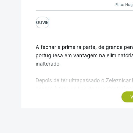
Foto: Hu
OUVIR
A fechar a primeira parte, de grande pe
portuguesa em vantagem na eliminatória 
inalterado.
Depois de ter ultrapassado o Zeleznicar
acesso à fase de liga da Liga Conferênc
segunda mão agendada para 13 de agosto
V
ao facto de a Bielorrússia ser aliada da 
play-off o vencedor da eliminatória entre
FUTEBOL INTERNACIONAL