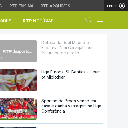
G
RTP ENSINA
RTP ARQUIVOS
Entrar
Abrir campo de
|
DADES
RTP
NOTÍCIAS
ajal com fratura no pé 
Defesa do Real Madrid e
Espanha Dani Carvajal com
fratura no pé direito
Liga Europa. SL Benfica - Heart
of Midlothian
Sporting de Braga vence em
casa e ganha vantagem na Liga
Conferência