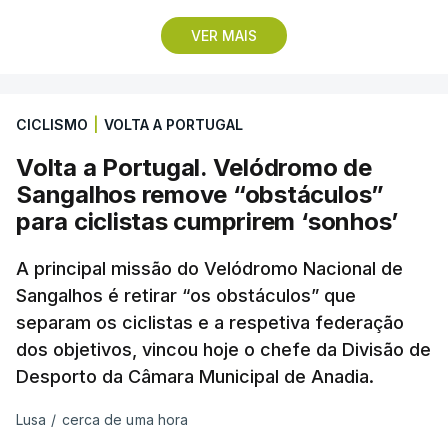
final a realizar-se esta tarde, com um arremesso a
VER MAIS
18,76 metros, na segunda tentativa.
A também atleta do Sporting Clube de Portugal,
CICLISMO
|
VOLTA A PORTUGAL
Jessica Inchude, avançou para a final com uma
marca de 18,57 metros e assumiu a ambição de
Volta a Portugal. Velódromo de
melhorar o seu recorde pessoal de 19,62 metros.
Sangalhos remove “obstáculos”
para ciclistas cumprirem ‘sonhos’
"Tem sido um ano muito bom, sinto que estou
consistente e a minha técnica está mais
A principal missão do Velódromo Nacional de
Sangalhos é retirar “os obstáculos” que
automatizada (…). Toda a gente quer chegar ao
separam os ciclistas e a respetiva federação
pódio, mas só logo é que se vê o que vai
dos objetivos, vincou hoje o chefe da Divisão de
acontecer"
, referiu.
Desporto da Câmara Municipal de Anadia.
Com o 12.º lugar na qualificação e último de
Lusa
/
cerca de uma hora
acesso à final, Eliana Bandeira garantiu a terceira