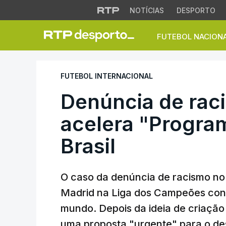
NOTÍCIAS
DESPORTO
FUTEBOL NACION
Denúncia de racism
FUTEBOL INTERNACIONAL
Denúncia de ra
acelera "Program
Brasil
O caso da denúncia de racismo no 
Madrid na Liga dos Campeões con
mundo. Depois da ideia de criação d
uma proposta "urgente" para o des