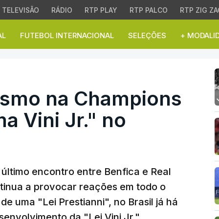
TELEVISÃO
RÁDIO
RTP PLAY
RTP PALCO
RTP ZIG ZA
AL
FUTEBOL INTERNACIONAL
SELEÇÕES
+ MODALI
o na Champions acelera
cismo na Champions
a Vini Jr." no
último encontro entre Benfica e Real
tinua a provocar reações em todo o
e uma "Lei Prestianni", no Brasil já há
envolvimento da "Lei Vini Jr.".