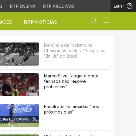
G
RTP ENSINA
RTP ARQUIVOS
Entrar
Abrir campo de
|
DADES
RTP
NOTÍCIAS
 "Programa Vini Jr." no
Denúncia de racismo na
Champions acelera "Programa
Vini Jr." no Brasil
Marco Silva: "Jogar à porta
fechada não resolve
problemas"
Farioli admite mexidas "nos
próximos dias"